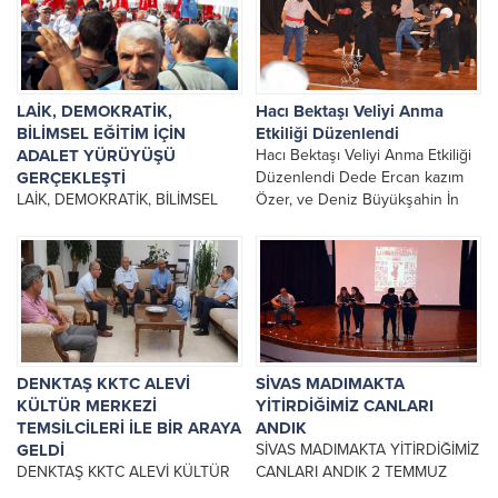
HAKINDA BİLGİ ALIŞ VERİŞİNDE
BULUNDUK.
ZİYARETLERİNDEN...
LAİK, DEMOKRATİK,
Hacı Bektaşı Veliyi Anma
BİLİMSEL EĞİTİM İÇİN
Etkiliği Düzenlendi
ADALET YÜRÜYÜŞÜ
Hacı Bektaşı Veliyi Anma Etkiliği
GERÇEKLEŞTİ
Düzenlendi Dede Ercan kazım
LAİK, DEMOKRATİK, BİLİMSEL
Özer, ve Deniz Büyükşahin İn
EĞİTİM İÇİN ADALET
konuğumuz olduğu Hacı Bektaşı
YÜRÜYÜŞÜ GERÇEKLEŞTİ
Veli Etkinliği...
DEMOKRATİK BİLİMSEL EĞİTİM
İÇİN ADALET İSTİYORUZ!
YÜRÜYÜŞÜNE KKTC ALEVİ
KÜLTÜR MERKEZİ OLARAK...
DENKTAŞ KKTC ALEVİ
SİVAS MADIMAKTA
KÜLTÜR MERKEZİ
YİTİRDİĞİMİZ CANLARI
TEMSİLCİLERİ İLE BİR ARAYA
ANDIK
GELDİ
SİVAS MADIMAKTA YİTİRDİĞİMİZ
DENKTAŞ KKTC ALEVİ KÜLTÜR
CANLARI ANDIK 2 TEMMUZ
MERKEZİ TEMSİLCİLERİ İLE BİR
1993 YILINDA SİVAS