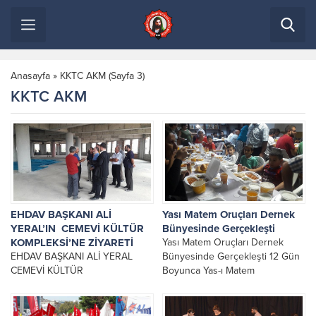
Anasayfa
»
KKTC AKM
(Sayfa 3)
KKTC AKM
EHDAV BAŞKANI ALİ
Yası Matem Oruçları Dernek
YERAL’IN CEMEVİ KÜLTÜR
Bünyesinde Gerçekleşti
KOMPLEKSİ’NE ZİYARETİ
Yası Matem Oruçları Dernek
EHDAV BAŞKANI ALİ YERAL
Bünyesinde Gerçekleşti 12 Gün
CEMEVİ KÜLTÜR
Boyunca Yas-ı Matem
KOMPLEKSİMİZE BİR ZİYARET
Oruçlarında Niyet Edenlerin
GERÇEKLEŞTİRDİ. KENDİSİYLE
Dilekleri Hak ile Hakikat, Hizmet
KURUMUMUZ VE ÇALIŞMALAR
Edenlerin...