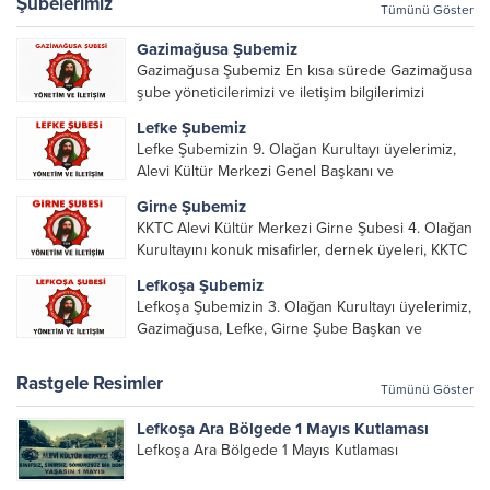
Şubelerimiz
Tümünü Göster
Gazimağusa Şubemiz
Gazimağusa Şubemiz En kısa sürede Gazimağusa
şube yöneticilerimizi ve iletişim bilgilerimizi
paylaşacağız.
Lefke Şubemiz
Lefke Şubemizin 9. Olağan Kurultayı üyelerimiz,
Alevi Kültür Merkezi Genel Başkanı ve
yöneticileri, Şube Başkanları ve yöneticilerinin
Girne Şubemiz
katılımı ile gerçekleşti. Önceki dönemde görev
KKTC Alevi Kültür Merkezi Girne Şubesi 4. Olağan
alarak emek veren, katkı koyan cümle canların...
Kurultayını konuk misafirler, dernek üyeleri, KKTC
Alevi Kültür Merkezi Genel Başkanı, genel merkez
Lefkoşa Şubemiz
yönetim kurulu, şube başkanları ve yönetim
Lefkoşa Şubemizin 3. Olağan Kurultayı üyelerimiz,
organlarının katılımıyla gerçekleşti....
Gazimağusa, Lefke, Girne Şube Başkan ve
yöneticileri ile Genel Merkez Yönetim Kurulu
üyelerinin katılımı ile gerçekleşti. Önceki
Rastgele Resimler
Tümünü Göster
dönemde görev alan, emek veren, katkı koyan...
Lefkoşa Ara Bölgede 1 Mayıs Kutlaması
Lefkoşa Ara Bölgede 1 Mayıs Kutlaması