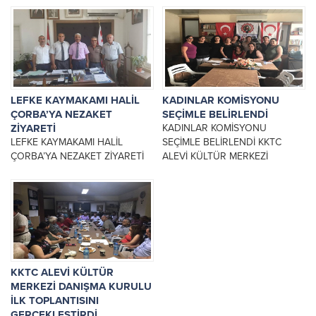
ARAYA GELDİ Başbakan
MADIMAKTA YİTİRDİĞİMİZ
Yardımcısı ve Maliye Bakanı
CANLARI ANDIK 3 TEMMUZ
Serdar Denktaş, KKTC Alevi
2017 PAZARTESİ GÜNÜ SAAT...
Kültür...
LEFKE KAYMAKAMI HALİL
KADINLAR KOMİSYONU
ÇORBA’YA NEZAKET
SEÇİMLE BELİRLENDİ
ZİYARETİ
KADINLAR KOMİSYONU
LEFKE KAYMAKAMI HALİL
SEÇİMLE BELİRLENDİ KKTC
ÇORBA’YA NEZAKET ZİYARETİ
ALEVİ KÜLTÜR MERKEZİ
KKTC Alevi Kültür Merkezi
KADINLAR KOMİSYONU GENEL
Yönetim Kurulu ve Lefke Şubesi
KURULU GERÇEKLEŞTİ VE
Yönetiminden bir gurup Genel
KADINLAR KOMİSYONU
Başkan...
YÖNETİM KADROSU
BELİRLENDİ. GÖREVE...
KKTC ALEVİ KÜLTÜR
MERKEZİ DANIŞMA KURULU
İLK TOPLANTISINI
GERÇEKLEŞTİRDİ