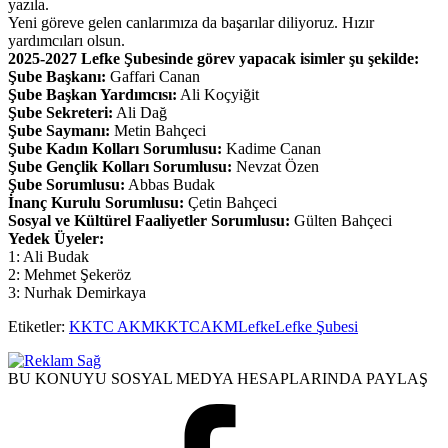
yazıla.
Yeni göreve gelen canlarımıza da başarılar diliyoruz. Hızır
yardımcıları olsun.
2025-2027 Lefke Şubesinde görev yapacak isimler şu şekilde:
Şube Başkanı:
Gaffari Canan
Şube Başkan Yardımcısı:
Ali Koçyiğit
Şube Sekreteri:
Ali Dağ
Şube Saymanı:
Metin Bahçeci
Şube Kadın Kolları Sorumlusu:
Kadime Canan
Şube Gençlik Kolları Sorumlusu:
Nevzat Özen
Şube Sorumlusu:
Abbas Budak
İnanç Kurulu Sorumlusu:
Çetin Bahçeci
Sosyal ve Kültürel Faaliyetler Sorumlusu:
Gülten Bahçeci
Yedek Üyeler:
1: Ali Budak
2: Mehmet Şekeröz
3: Nurhak Demirkaya
Etiketler:
KKTC AKM
KKTCAKM
Lefke
Lefke Şubesi
BU KONUYU SOSYAL MEDYA HESAPLARINDA PAYLAŞ