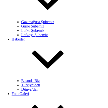
Gazimağusa Şubemiz
Girne Şubemiz
Lefke Şubemiz
Lefkoşa Şubemiz
Haberler
Basında Biz
Türkiye’den
Dünya’dan
Foto Galeri