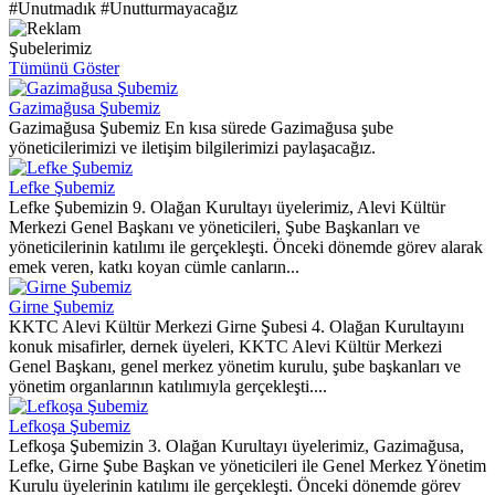
#Unutmadık #Unutturmayacağız
Şubelerimiz
Tümünü Göster
Gazimağusa Şubemiz
Gazimağusa Şubemiz En kısa sürede Gazimağusa şube
yöneticilerimizi ve iletişim bilgilerimizi paylaşacağız.
Lefke Şubemiz
Lefke Şubemizin 9. Olağan Kurultayı üyelerimiz, Alevi Kültür
Merkezi Genel Başkanı ve yöneticileri, Şube Başkanları ve
yöneticilerinin katılımı ile gerçekleşti. Önceki dönemde görev alarak
emek veren, katkı koyan cümle canların...
Girne Şubemiz
KKTC Alevi Kültür Merkezi Girne Şubesi 4. Olağan Kurultayını
konuk misafirler, dernek üyeleri, KKTC Alevi Kültür Merkezi
Genel Başkanı, genel merkez yönetim kurulu, şube başkanları ve
yönetim organlarının katılımıyla gerçekleşti....
Lefkoşa Şubemiz
Lefkoşa Şubemizin 3. Olağan Kurultayı üyelerimiz, Gazimağusa,
Lefke, Girne Şube Başkan ve yöneticileri ile Genel Merkez Yönetim
Kurulu üyelerinin katılımı ile gerçekleşti. Önceki dönemde görev