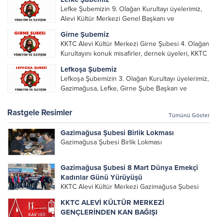
Lefke Şubemizin 9. Olağan Kurultayı üyelerimiz,
Alevi Kültür Merkezi Genel Başkanı ve
yöneticileri, Şube Başkanları ve yöneticilerinin
Girne Şubemiz
katılımı ile gerçekleşti. Önceki dönemde görev
KKTC Alevi Kültür Merkezi Girne Şubesi 4. Olağan
alarak emek veren, katkı koyan cümle canların...
Kurultayını konuk misafirler, dernek üyeleri, KKTC
Alevi Kültür Merkezi Genel Başkanı, genel merkez
Lefkoşa Şubemiz
yönetim kurulu, şube başkanları ve yönetim
Lefkoşa Şubemizin 3. Olağan Kurultayı üyelerimiz,
organlarının katılımıyla gerçekleşti....
Gazimağusa, Lefke, Girne Şube Başkan ve
yöneticileri ile Genel Merkez Yönetim Kurulu
üyelerinin katılımı ile gerçekleşti. Önceki
Rastgele Resimler
Tümünü Göster
dönemde görev alan, emek veren, katkı koyan...
Gazimağusa Şubesi Birlik Lokması
Gazimağusa Şubesi Birlik Lokması
Gazimağusa Şubesi 8 Mart Dünya Emekçi
Kadınlar Günü Yürüyüşü
KKTC Alevi Kültür Merkezi Gazimağusa Şubesi
olarak, 8 Mart Dünya Emekçi Kadınlar Günü’nde
KKTC ALEVİ KÜLTÜR MERKEZİ
yapılan yürüyüş ve etkinlikte biz de yerimizi aldık.
GENÇLERİNDEN KAN BAĞIŞI
Yaşasın 8 Mart, yaşasın kadın dayanışması!