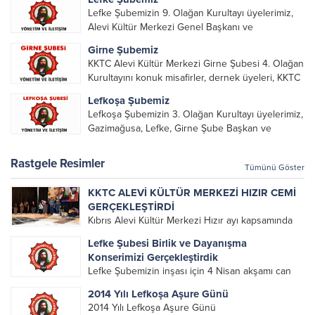
Lefke Şubemizin 9. Olağan Kurultayı üyelerimiz,
Alevi Kültür Merkezi Genel Başkanı ve
yöneticileri, Şube Başkanları ve yöneticilerinin
Girne Şubemiz
katılımı ile gerçekleşti. Önceki dönemde görev
KKTC Alevi Kültür Merkezi Girne Şubesi 4. Olağan
alarak emek veren, katkı koyan cümle canların...
Kurultayını konuk misafirler, dernek üyeleri, KKTC
Alevi Kültür Merkezi Genel Başkanı, genel merkez
Lefkoşa Şubemiz
yönetim kurulu, şube başkanları ve yönetim
Lefkoşa Şubemizin 3. Olağan Kurultayı üyelerimiz,
organlarının katılımıyla gerçekleşti....
Gazimağusa, Lefke, Girne Şube Başkan ve
yöneticileri ile Genel Merkez Yönetim Kurulu
üyelerinin katılımı ile gerçekleşti. Önceki
Rastgele Resimler
Tümünü Göster
dönemde görev alan, emek veren, katkı koyan...
KKTC ALEVİ KÜLTÜR MERKEZİ HIZIR CEMİ
GERÇEKLEŞTİRDİ
Kıbrıs Alevi Kültür Merkezi Hızır ayı kapsamında
gerçekleştirdiği Hızır Cemini 1 Mart 2018
Lefke Şubesi Birlik ve Dayanışma
Perşembe günü Atatürk Kültür Merkezi’nde yer
Konserimizi Gerçekleştirdik
aldı. Alevilik inancında Hızır ayı ve Hızır ayının
Lefke Şubemizin inşası için 4 Nisan akşamı can
önemiyle ilgili Kıbrıs...
cana, omuz omuza bir araya geldik. Türkiye’den
2014 Yılı Lefkoşa Aşure Günü
gelen kıymetli sanatçımız Pınar Aydınlar’ın
2014 Yılı Lefkoşa Aşure Günü
söylediği türküleri, deyişleri hep bir ağızdan