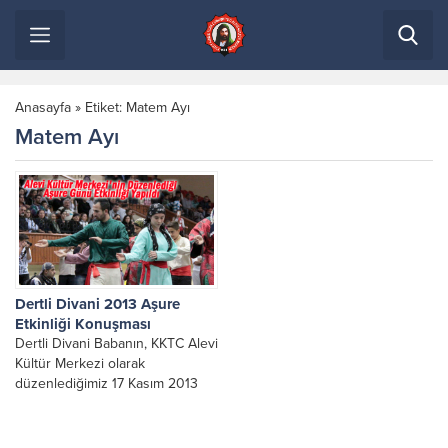
Anasayfa
»
Etiket: Matem Ayı
Matem Ayı
Dertli Divani 2013 Aşure
Etkinliği Konuşması
Dertli Divani Babanın, KKTC Alevi
Kültür Merkezi olarak
düzenlediğimiz 17 Kasım 2013
tarihinde Lefkoşa Atatürk Spor
Salonu Aşure Etkinliğinde
yaptığı...