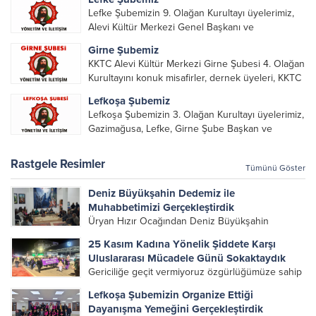
Lefke Şubemizin 9. Olağan Kurultayı üyelerimiz,
Alevi Kültür Merkezi Genel Başkanı ve
yöneticileri, Şube Başkanları ve yöneticilerinin
Girne Şubemiz
katılımı ile gerçekleşti. Önceki dönemde görev
KKTC Alevi Kültür Merkezi Girne Şubesi 4. Olağan
alarak emek veren, katkı koyan cümle canların...
Kurultayını konuk misafirler, dernek üyeleri, KKTC
Alevi Kültür Merkezi Genel Başkanı, genel merkez
Lefkoşa Şubemiz
yönetim kurulu, şube başkanları ve yönetim
Lefkoşa Şubemizin 3. Olağan Kurultayı üyelerimiz,
organlarının katılımıyla gerçekleşti....
Gazimağusa, Lefke, Girne Şube Başkan ve
yöneticileri ile Genel Merkez Yönetim Kurulu
üyelerinin katılımı ile gerçekleşti. Önceki
Rastgele Resimler
Tümünü Göster
dönemde görev alan, emek veren, katkı koyan...
Deniz Büyükşahin Dedemiz ile
Muhabbetimizi Gerçekleştirdik
Üryan Hızır Ocağından Deniz Büyükşahin
Dedemiz ile Muhabbetimizi
25 Kasım Kadına Yönelik Şiddete Karşı
Gerçekleştirdik.Mağusa’dan Girne’ye, Lefkoşa’dan
Uluslararası Mücadele Günü Sokaktaydık
Güzelyurt’a kadar tüm bölgelerden gelen
Gericiliğe geçit vermiyoruz özgürlüğümüze sahip
canlarımızla dün akşam çerağımızı uyandırdık,
çıkıyoruz!KKTC Alevi Kültür Merkezi olarak
muhabbetimizi birlik, sevgi ve muhabbetle
Lefkoşa Şubemizin Organize Ettiği
bileşeni olduğumuz, 25 Kasım Organizasyon
gerçekleştirdik.Bu anlamlı buluşmada emeği...
Dayanışma Yemeğini Gerçekleştirdik
Komitesi’nin çağrısıyla, 25 Kasım Kadına Yönelik