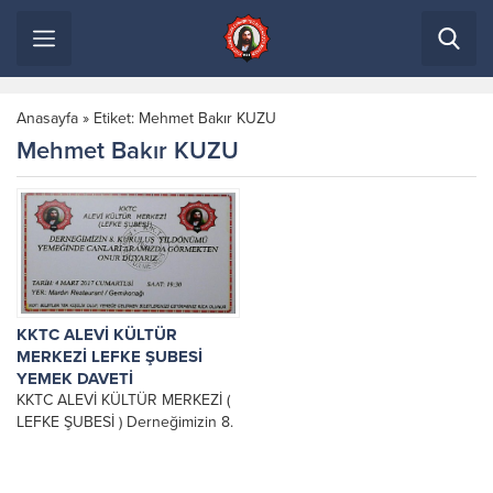
Anasayfa
»
Etiket: Mehmet Bakır KUZU
Mehmet Bakır KUZU
KKTC ALEVİ KÜLTÜR
MERKEZİ LEFKE ŞUBESİ
YEMEK DAVETİ
KKTC ALEVİ KÜLTÜR MERKEZİ (
LEFKE ŞUBESİ ) Derneğimizin 8.
Kuruluş yıldönümü yemeğinde
canları aramızda görmekten onur
duyarız. TARİH: 4...