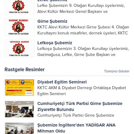
Lefke Şubemizin 9. Olağan Kurultayı üyelerimiz,
Alevi Kültür Merkezi Genel Başkanı ve
yöneticileri, Şube Başkanları ve yöneticilerinin
Girne Şubemiz
katılımı ile gerçekleşti. Önceki dönemde görev
KKTC Alevi Kültür Merkezi Girne Şubesi 4. Olağan
alarak emek veren, katkı koyan cümle canların...
Kurultayını konuk misafirler, dernek üyeleri, KKTC
Alevi Kültür Merkezi Genel Başkanı, genel merkez
Lefkoşa Şubemiz
yönetim kurulu, şube başkanları ve yönetim
Lefkoşa Şubemizin 3. Olağan Kurultayı üyelerimiz,
organlarının katılımıyla gerçekleşti....
Gazimağusa, Lefke, Girne Şube Başkan ve
yöneticileri ile Genel Merkez Yönetim Kurulu
üyelerinin katılımı ile gerçekleşti. Önceki
Rastgele Resimler
Tümünü Göster
dönemde görev alan, emek veren, katkı koyan...
Diyabet Egitim Semineri
KKTC AKM & Diyabet Dernegi Ortaklaşa Diyabet
Egitim Semineri
Cumhuriyetçi Türk Partisi Girne Şubemize
Ziyarette Bulundu
Cumhuriyetçi Türk Partisi Girne Şubemize
Ziyarette Bulundu Cumhuriyetçi Türk Partisi (CTP)
Şubemize İngiltere’den YADİGAR ANA
Genel Başkanı Tufan Erhürman ve parti yetkilileri,
Mihman Oldu
Girne şubemize ziyarette bulunarak derneğimiz