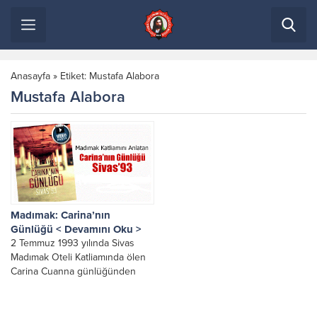
Anasayfa
»
Etiket: Mustafa Alabora
Mustafa Alabora
Madımak: Carina’nın
Günlüğü < Devamını Oku >
2 Temmuz 1993 yılında Sivas
Madımak Oteli Katliamında ölen
Carina Cuanna günlüğünden
alınmış ve beyaz perdeye
esinlenmiş, yaşanmış bir dram...