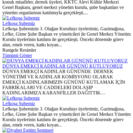
konuk misafirler, dernek üyeleri, KKTC Alevi Kültür Merkezi
Genel Başkanı, genel merkez yönetim kurulu, şube başkanları ve
yönetim organlarının katılımıyla gerçekleşti....
Lefkoşa Şubemiz
Lefkoşa Şubemizin 3. Olağan Kurultayı üyelerimiz, Gazimağusa,
Lefke, Girne Şube Başkan ve yöneticileri ile Genel Merkez Yönetim
Kurulu üyelerinin katılımı ile gerçekleşti. Önceki dönemde görev
alan, emek veren, katkı koyan...
Rastgele Resimler
Tümünü Göster
DÜNYA EMEKÇİ KADINLAR GÜNÜNÜ KUTLUYORUZ
DÜNYA EMEKÇİ KADINLAR GÜNÜNDE DERNEK
YÖNETİMİ VE KADINLAR KOMİSYONU OLARAK
EMEKÇİ KADINLARIMIZIN GÜNÜNÜ KUTLAMAK İÇİN
FABRİKALARI VE CADDELERİ DOLAŞIP
KADINLARIMIZA KARANFİLLER DAĞITTIK…
Lefkoşa Şubemiz
Lefkoşa Şubemizin 3. Olağan Kurultayı üyelerimiz, Gazimağusa,
Lefke, Girne Şube Başkan ve yöneticileri ile Genel Merkez Yönetim
Kurulu üyelerinin katılımı ile gerçekleşti. Önceki dönemde görev
alan, emek veren, katkı koyan...