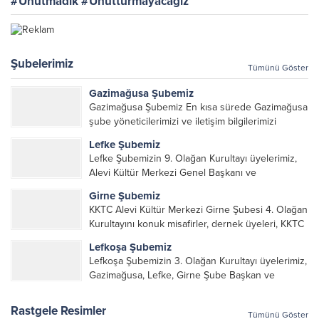
#Unutmadık #Unutturmayacağız
Şubelerimiz
Tümünü Göster
Gazimağusa Şubemiz
Gazimağusa Şubemiz En kısa sürede Gazimağusa
şube yöneticilerimizi ve iletişim bilgilerimizi
paylaşacağız.
Lefke Şubemiz
Lefke Şubemizin 9. Olağan Kurultayı üyelerimiz,
Alevi Kültür Merkezi Genel Başkanı ve
yöneticileri, Şube Başkanları ve yöneticilerinin
Girne Şubemiz
katılımı ile gerçekleşti. Önceki dönemde görev
KKTC Alevi Kültür Merkezi Girne Şubesi 4. Olağan
alarak emek veren, katkı koyan cümle canların...
Kurultayını konuk misafirler, dernek üyeleri, KKTC
Alevi Kültür Merkezi Genel Başkanı, genel merkez
Lefkoşa Şubemiz
yönetim kurulu, şube başkanları ve yönetim
Lefkoşa Şubemizin 3. Olağan Kurultayı üyelerimiz,
organlarının katılımıyla gerçekleşti....
Gazimağusa, Lefke, Girne Şube Başkan ve
yöneticileri ile Genel Merkez Yönetim Kurulu
üyelerinin katılımı ile gerçekleşti. Önceki
Rastgele Resimler
Tümünü Göster
dönemde görev alan, emek veren, katkı koyan...