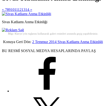
«
7
8
9
10
11
12
13
14
»
<
>
Sivas Katliamı Anma Etkinliği
Bilgi: Klavye yön tuşlarını kullanarak galeri resimleri arasında geçiş yapabilirsiniz.
Konuya Geri Dön:
2 Temmuz 2014 Sivas Katliamı Anma Etkinliği
BU RESMİ SOSYAL MEDYA HESAPLARINDA PAYLAŞ