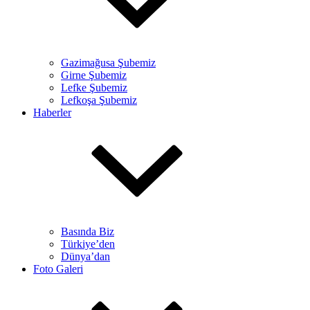
Gazimağusa Şubemiz
Girne Şubemiz
Lefke Şubemiz
Lefkoşa Şubemiz
Haberler
Basında Biz
Türkiye’den
Dünya’dan
Foto Galeri