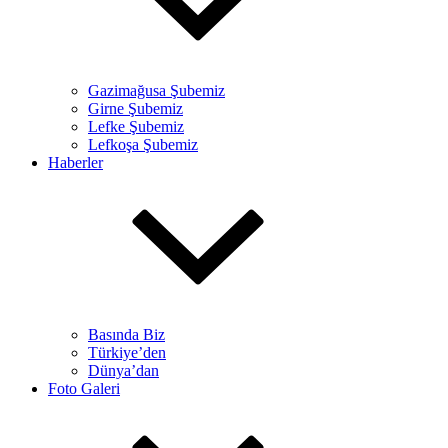
Gazimağusa Şubemiz
Girne Şubemiz
Lefke Şubemiz
Lefkoşa Şubemiz
Haberler
Basında Biz
Türkiye’den
Dünya’dan
Foto Galeri