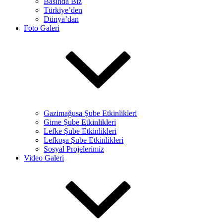
Basında Biz
Türkiye’den
Dünya’dan
Foto Galeri
Gazimağusa Şube Etkinlikleri
Girne Şube Etkinlikleri
Lefke Şube Etkinlikleri
Lefkoşa Şube Etkinlikleri
Sosyal Projelerimiz
Video Galeri