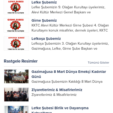
Lefke Şubemiz
Lefke Şubemizin 9. Olağan Kurultayı üyelerimiz,
Alevi Kültür Merkezi Genel Başkanı ve
yöneticileri, Şube Başkanları ve yöneticilerinin
Girne Şubemiz
katılımı ile gerçekleşti. Önceki dönemde görev
KKTC Alevi Kültür Merkezi Girne Şubesi 4. Olağan
alarak emek veren, katkı koyan cümle canların...
Kurultayını konuk misafirler, dernek üyeleri, KKTC
Alevi Kültür Merkezi Genel Başkanı, genel merkez
Lefkoşa Şubemiz
yönetim kurulu, şube başkanları ve yönetim
Lefkoşa Şubemizin 3. Olağan Kurultayı üyelerimiz,
organlarının katılımıyla gerçekleşti....
Gazimağusa, Lefke, Girne Şube Başkan ve
yöneticileri ile Genel Merkez Yönetim Kurulu
üyelerinin katılımı ile gerçekleşti. Önceki
Rastgele Resimler
Tümünü Göster
dönemde görev alan, emek veren, katkı koyan...
Gazimağusa 8 Mart Dünya Emekçi Kadınlar
Günü
Gazimağusa Şubemizin Katıldığı 8 Mart Dünya
Emekçi Kadınlar Günü Yürüyüşü
Ziyaretlerimiz & Misafirlerimiz
Ziyaretlerimiz & Misafirlerimiz
Lefke Şubesi Birlik ve Dayanışma