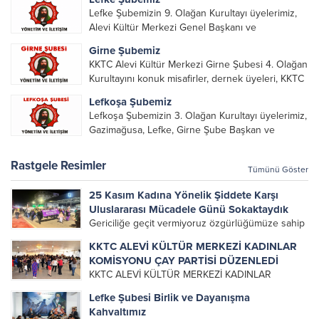
Lefke Şubemizin 9. Olağan Kurultayı üyelerimiz,
Alevi Kültür Merkezi Genel Başkanı ve
yöneticileri, Şube Başkanları ve yöneticilerinin
Girne Şubemiz
katılımı ile gerçekleşti. Önceki dönemde görev
KKTC Alevi Kültür Merkezi Girne Şubesi 4. Olağan
alarak emek veren, katkı koyan cümle canların...
Kurultayını konuk misafirler, dernek üyeleri, KKTC
Alevi Kültür Merkezi Genel Başkanı, genel merkez
Lefkoşa Şubemiz
yönetim kurulu, şube başkanları ve yönetim
Lefkoşa Şubemizin 3. Olağan Kurultayı üyelerimiz,
organlarının katılımıyla gerçekleşti....
Gazimağusa, Lefke, Girne Şube Başkan ve
yöneticileri ile Genel Merkez Yönetim Kurulu
üyelerinin katılımı ile gerçekleşti. Önceki
Rastgele Resimler
Tümünü Göster
dönemde görev alan, emek veren, katkı koyan...
25 Kasım Kadına Yönelik Şiddete Karşı
Uluslararası Mücadele Günü Sokaktaydık
Gericiliğe geçit vermiyoruz özgürlüğümüze sahip
çıkıyoruz!KKTC Alevi Kültür Merkezi olarak
KKTC ALEVİ KÜLTÜR MERKEZİ KADINLAR
bileşeni olduğumuz, 25 Kasım Organizasyon
KOMİSYONU ÇAY PARTİSİ DÜZENLEDİ
Komitesi’nin çağrısıyla, 25 Kasım Kadına Yönelik
KKTC ALEVİ KÜLTÜR MERKEZİ KADINLAR
Şiddete Karşı Uluslararası Mücadele Günü’nde
KOMİSYONU 11 MART 2018 PAZAR GÜNÜ
yağmurlu havaya rağmen Lefkoşa’da...
Lefke Şubesi Birlik ve Dayanışma
DAYANIŞMA ÇAY PARTİSİ DÜZENLEDİ.
Kahvaltımız
DÜZENLENEN ETKİNLİKTE KADINLARIMIZ BİR