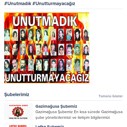
#Unutmadık #Unutturmayacağız
ibadethane ve...
Şubelerimiz
Tümünü Göster
Gazimağusa Şubemiz
Gazimağusa Şubemiz En kısa sürede Gazimağusa
şube yöneticilerimizi ve iletişim bilgilerimizi
paylaşacağız.
Lefke Şubemiz