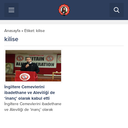
Anasayfa
»
Etiket: kilise
kilise
İngiltere Cemevlerini
ibadethane ve Aleviliği de
‘inanç’ olarak kabul etti
İngiltere Cemevlerini ibadethane
ve Aleviliği de ‘inanç’ olarak
kabul etti Charity Commission
(Vakıflar Genel Müdürlüğü)
İngiltere’de bulunan Cemevlerini