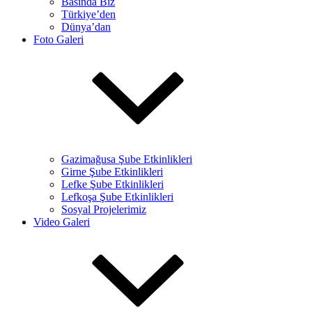
Basında Biz
Türkiye’den
Dünya’dan
Foto Galeri
Gazimağusa Şube Etkinlikleri
Girne Şube Etkinlikleri
Lefke Şube Etkinlikleri
Lefkoşa Şube Etkinlikleri
Sosyal Projelerimiz
Video Galeri