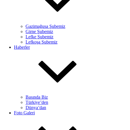
Gazimağusa Şubemiz
Girne Şubemiz
Lefke Şubemiz
Lefkoşa Şubemiz
Haberler
Basında Biz
Türkiye’den
Dünya’dan
Foto Galeri