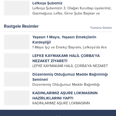
Lefkoşa Şubemiz
yönetim kurulu, şube başkanları ve yönetim
Lefkoşa Şubemizin 3. Olağan Kurultayı üyelerimiz,
organlarının katılımıyla gerçekleşti....
Gazimağusa, Lefke, Girne Şube Başkan ve
yöneticileri ile Genel Merkez Yönetim Kurulu
üyelerinin katılımı ile gerçekleşti. Önceki
Rastgele Resimler
Tümünü Göster
dönemde görev alan, emek veren, katkı koyan...
Yaşasın 1 Mayıs, Yaşasın Emekçilerin
Kardeşliği!
1 Mayıs İşçi ve Emekçi Bayramı, Lefkoşa’da Ara
Bölgede düzenlenen iki toplumlu etkinlikle
LEFKE KAYMAKAMI HALİL ÇORBA’YA
kutlandı. Alevi Kültür Merkezi olarak, her yıl
NEZAKET ZİYARETİ
olduğu gibi bu yıl da yürüyüş ve etkinlikte yerimizi
LEFKE KAYMAKAMI HALİL ÇORBA’YA NEZAKET
aldık....
ZİYARETİ KKTC Alevi Kültür Merkezi Yönetim
Düzenlemiş Olduğumuz Madde Bağımlılığı
Kurulu ve Lefke Şubesi Yönetiminden bir gurup
Semineri
Genel Başkan Metin Kaya eşliğinde Lefke
Düzenlemiş Olduğumuz Madde Bağımlılığı
Kaymakamı Sn. Halil Çorba’ya nezaket ziyareti...
Semineri
KADINLARIMIZ AŞURE LOKMASININ
HAZİRLIKLARINI YAPTI
KADINLARIMIZ AŞURE LOKMASININ
HAZİRLIKLARINI YAPTI KKTC Alevi Kültür Merkezi
Kadınlar Komisyonumuz Pazar Günü Yapılacak