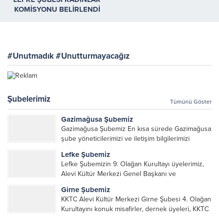
KOMİSYONU BELİRLENDİ
#Unutmadık #Unutturmayacağız
Şubelerimiz
Tümünü Göster
Gazimağusa Şubemiz
Gazimağusa Şubemiz En kısa sürede Gazimağusa
şube yöneticilerimizi ve iletişim bilgilerimizi
paylaşacağız.
Lefke Şubemiz
Lefke Şubemizin 9. Olağan Kurultayı üyelerimiz,
Alevi Kültür Merkezi Genel Başkanı ve
yöneticileri, Şube Başkanları ve yöneticilerinin
Girne Şubemiz
katılımı ile gerçekleşti. Önceki dönemde görev
KKTC Alevi Kültür Merkezi Girne Şubesi 4. Olağan
alarak emek veren, katkı koyan cümle canların...
Kurultayını konuk misafirler, dernek üyeleri, KKTC
Alevi Kültür Merkezi Genel Başkanı, genel merkez