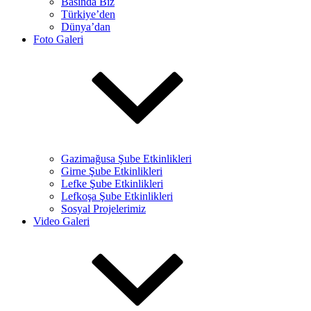
Basında Biz
Türkiye’den
Dünya’dan
Foto Galeri
Gazimağusa Şube Etkinlikleri
Girne Şube Etkinlikleri
Lefke Şube Etkinlikleri
Lefkoşa Şube Etkinlikleri
Sosyal Projelerimiz
Video Galeri