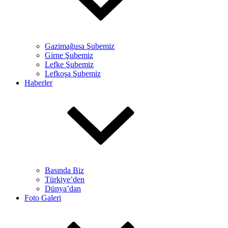
Gazimağusa Şubemiz
Girne Şubemiz
Lefke Şubemiz
Lefkoşa Şubemiz
Haberler
Basında Biz
Türkiye’den
Dünya’dan
Foto Galeri