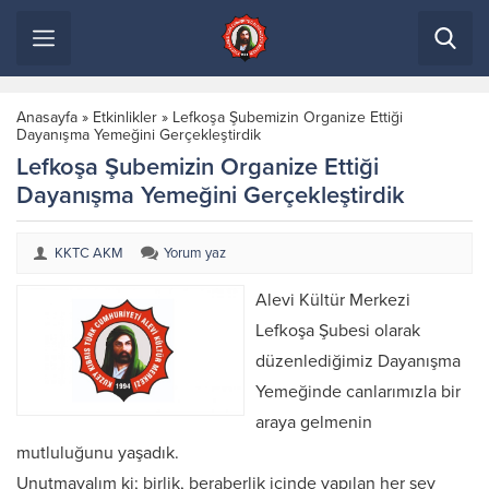
Anasayfa
»
Etkinlikler
»
Lefkoşa Şubemizin Organize Ettiği
Dayanışma Yemeğini Gerçekleştirdik
Lefkoşa Şubemizin Organize Ettiği
Dayanışma Yemeğini Gerçekleştirdik
KKTC AKM
Yorum yaz
Alevi Kültür Merkezi
Lefkoşa Şubesi olarak
düzenlediğimiz Dayanışma
Yemeğinde canlarımızla bir
araya gelmenin
mutluluğunu yaşadık.
Unutmayalım ki; birlik, beraberlik içinde yapılan her şey