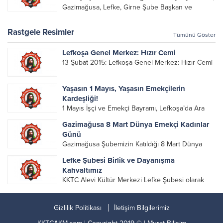
organlarının katılımıyla gerçekleşti....
Gazimağusa, Lefke, Girne Şube Başkan ve
yöneticileri ile Genel Merkez Yönetim Kurulu
üyelerinin katılımı ile gerçekleşti. Önceki
Rastgele Resimler
Tümünü Göster
dönemde görev alan, emek veren, katkı koyan...
Lefkoşa Genel Merkez: Hızır Cemi
13 Şubat 2015: Lefkoşa Genel Merkez: Hızır Cemi
Yaşasın 1 Mayıs, Yaşasın Emekçilerin
Kardeşliği!
1 Mayıs İşçi ve Emekçi Bayramı, Lefkoşa’da Ara
Bölgede düzenlenen iki toplumlu etkinlikle
Gazimağusa 8 Mart Dünya Emekçi Kadınlar
kutlandı. Alevi Kültür Merkezi olarak, her yıl
Günü
olduğu gibi bu yıl da yürüyüş ve etkinlikte yerimizi
Gazimağusa Şubemizin Katıldığı 8 Mart Dünya
aldık....
Emekçi Kadınlar Günü Yürüyüşü
Lefke Şubesi Birlik ve Dayanışma
Kahvaltımız
KKTC Alevi Kültür Merkezi Lefke Şubesi olarak
bugün gerçekleştirdiğimiz birlik ve dayanışma
kahvaltımızda bir araya gelerek gönüllerimizi
Gizlilik Politikası
İletişim Bilgilerimiz
birledik. Uzağı yakın eden, yolumuza yüz süren,
lokmamıza ortak olan tüm canlara aşk...