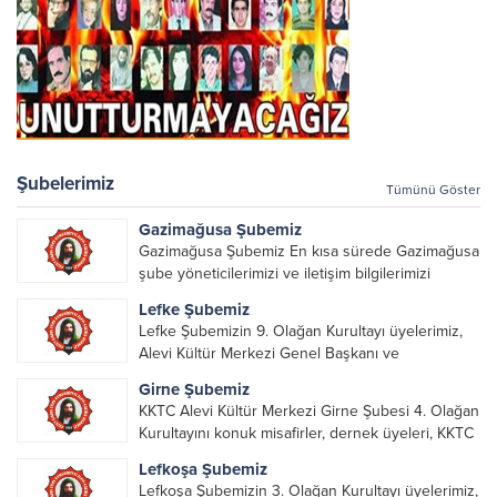
Şubelerimiz
Tümünü Göster
Gazimağusa Şubemiz
Gazimağusa Şubemiz En kısa sürede Gazimağusa
şube yöneticilerimizi ve iletişim bilgilerimizi
paylaşacağız.
Lefke Şubemiz
Lefke Şubemizin 9. Olağan Kurultayı üyelerimiz,
Alevi Kültür Merkezi Genel Başkanı ve
yöneticileri, Şube Başkanları ve yöneticilerinin
Girne Şubemiz
katılımı ile gerçekleşti. Önceki dönemde görev
KKTC Alevi Kültür Merkezi Girne Şubesi 4. Olağan
alarak emek veren, katkı koyan cümle canların...
Kurultayını konuk misafirler, dernek üyeleri, KKTC
Alevi Kültür Merkezi Genel Başkanı, genel merkez
Lefkoşa Şubemiz
yönetim kurulu, şube başkanları ve yönetim
Lefkoşa Şubemizin 3. Olağan Kurultayı üyelerimiz,