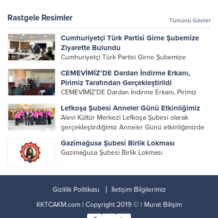
yöneticileri ile Genel Merkez Yönetim Kurulu
üyelerinin katılımı ile gerçekleşti. Önceki
Rastgele Resimler
Tümünü Göster
dönemde görev alan, emek veren, katkı koyan...
Cumhuriyetçi Türk Partisi Girne Şubemize
Ziyarette Bulundu
Cumhuriyetçi Türk Partisi Girne Şubemize
Ziyarette Bulundu Cumhuriyetçi Türk Partisi (CTP)
CEMEVİMİZ’DE Dardan İndirme Erkanı,
Genel Başkanı Tufan Erhürman ve parti yetkilileri,
Pirimiz Tarafından Gerçekleştirildi
Girne şubemize ziyarette bulunarak derneğimiz
CEMEVİMİZ’DE Dardan İndirme Erkanı, Pirimiz
hakkında ve gündeme dair fikir alışverişinde
Tarafından Gerçekleştirildi KKTC Alevi Kültür
bulundular....
Lefkoşa Şubesi Anneler Günü Etkinliğimiz
Merkezi Genel Başkanı Metin Kaya ve eşi Yeter
Alevi Kültür Merkezi Lefkoşa Şubesi olarak
Kaya’nın, 40 gün önce Hakka yürüyen babaları
gerçekleştirdiğimiz Anneler Günü etkinliğimizde
Bahri KAYA canımızın Dardan İndirme...
bizlerle birlikte olan, emeğiyle, katkısıyla ve
Gazimağusa Şubesi Birlik Lokması
gönülden desteğiyle yanımızda duran herkese
Gazimağusa Şubesi Birlik Lokması
sonsuz teşekkür ederiz. Başta bu güzel günün
hazırlanmasında emek...
Gizlilik Politikası
İletişim Bilgilerimiz
KKTCAKM.com | Copyright 2019 © |
Murat Bilişim