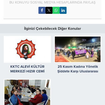
BU KONUYU SOSYAL MEDYA HESAPLARINDA PAYLAŞ
İlginizi Çekebilecek Diğer Konular
KKTC ALEVİ KÜLTÜR
25 Kasım Kadına Yönelik
MERKEZİ HIZIR CEMİ
Şiddete Karşı Uluslararası
GERÇEKLEŞTİRDİ
Mücadele Günü Sokaktaydık