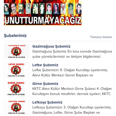
Şubelerimiz
Tümünü Göster
Gazimağusa Şubemiz
Gazimağusa Şubemiz En kısa sürede Gazimağusa
şube yöneticilerimizi ve iletişim bilgilerimizi
paylaşacağız.
Lefke Şubemiz
Lefke Şubemizin 9. Olağan Kurultayı üyelerimiz,
Alevi Kültür Merkezi Genel Başkanı ve
yöneticileri, Şube Başkanları ve yöneticilerinin
Girne Şubemiz
katılımı ile gerçekleşti. Önceki dönemde görev
KKTC Alevi Kültür Merkezi Girne Şubesi 4. Olağan
alarak emek veren, katkı koyan cümle canların...
Kurultayını konuk misafirler, dernek üyeleri, KKTC
Alevi Kültür Merkezi Genel Başkanı, genel merkez
Lefkoşa Şubemiz
yönetim kurulu, şube başkanları ve yönetim
Lefkoşa Şubemizin 3. Olağan Kurultayı üyelerimiz,
organlarının katılımıyla gerçekleşti....
Gazimağusa, Lefke, Girne Şube Başkan ve