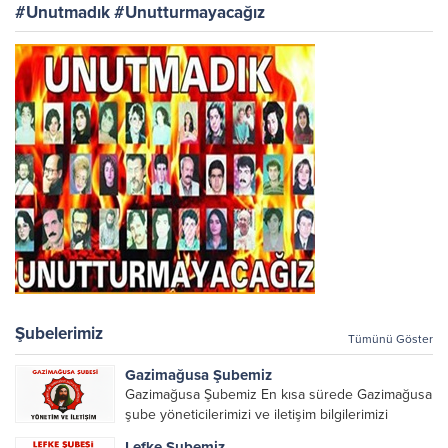
#Unutmadık #Unutturmayacağız
düzenlenecek olan yemek’te
buluşalım. Değerli...
Şubelerimiz
Tümünü Göster
Gazimağusa Şubemiz
Gazimağusa Şubemiz En kısa sürede Gazimağusa
şube yöneticilerimizi ve iletişim bilgilerimizi
paylaşacağız.
Lefke Şubemiz