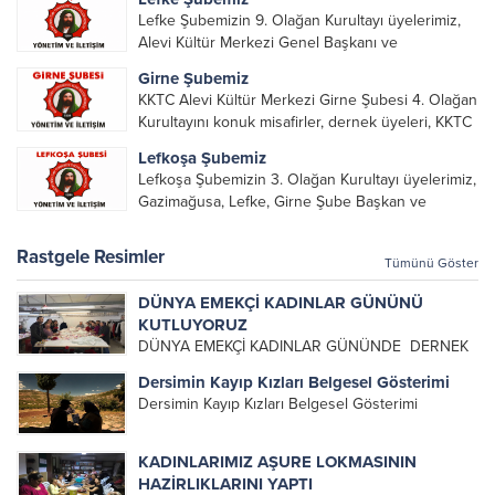
Lefke Şubemizin 9. Olağan Kurultayı üyelerimiz,
Alevi Kültür Merkezi Genel Başkanı ve
yöneticileri, Şube Başkanları ve yöneticilerinin
Girne Şubemiz
katılımı ile gerçekleşti. Önceki dönemde görev
KKTC Alevi Kültür Merkezi Girne Şubesi 4. Olağan
alarak emek veren, katkı koyan cümle canların...
Kurultayını konuk misafirler, dernek üyeleri, KKTC
Alevi Kültür Merkezi Genel Başkanı, genel merkez
Lefkoşa Şubemiz
yönetim kurulu, şube başkanları ve yönetim
Lefkoşa Şubemizin 3. Olağan Kurultayı üyelerimiz,
organlarının katılımıyla gerçekleşti....
Gazimağusa, Lefke, Girne Şube Başkan ve
yöneticileri ile Genel Merkez Yönetim Kurulu
üyelerinin katılımı ile gerçekleşti. Önceki
Rastgele Resimler
Tümünü Göster
dönemde görev alan, emek veren, katkı koyan...
DÜNYA EMEKÇİ KADINLAR GÜNÜNÜ
KUTLUYORUZ
DÜNYA EMEKÇİ KADINLAR GÜNÜNDE DERNEK
YÖNETİMİ VE KADINLAR KOMİSYONU OLARAK
Dersimin Kayıp Kızları Belgesel Gösterimi
EMEKÇİ KADINLARIMIZIN GÜNÜNÜ KUTLAMAK
Dersimin Kayıp Kızları Belgesel Gösterimi
İÇİN FABRİKALARI VE CADDELERİ DOLAŞIP
KADINLARIMIZA KARANFİLLER DAĞITTIK…
KADINLARIMIZ AŞURE LOKMASININ
HAZİRLIKLARINI YAPTI