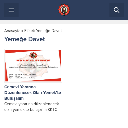
Anasayfa
»
Etiket: Yemeğe Davet
Yemeğe Davet
Cemevi Yararına
Düzenlenecek Olan Yemek’te
Buluşalım
Cemevi yararına düzenlenecek
olan yemek’te buluşalım KKTC
ALEVİ KÜLTÜR MERKEZİ
(KKTCAKM) Cemevi Kültür
Kompleksi yararına