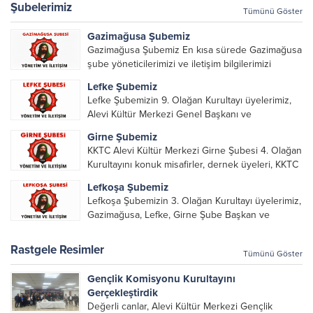
Şubelerimiz
Tümünü Göster
Gazimağusa Şubemiz
Gazimağusa Şubemiz En kısa sürede Gazimağusa
şube yöneticilerimizi ve iletişim bilgilerimizi
paylaşacağız.
Lefke Şubemiz
Lefke Şubemizin 9. Olağan Kurultayı üyelerimiz,
Alevi Kültür Merkezi Genel Başkanı ve
yöneticileri, Şube Başkanları ve yöneticilerinin
Girne Şubemiz
katılımı ile gerçekleşti. Önceki dönemde görev
KKTC Alevi Kültür Merkezi Girne Şubesi 4. Olağan
alarak emek veren, katkı koyan cümle canların...
Kurultayını konuk misafirler, dernek üyeleri, KKTC
Alevi Kültür Merkezi Genel Başkanı, genel merkez
Lefkoşa Şubemiz
yönetim kurulu, şube başkanları ve yönetim
Lefkoşa Şubemizin 3. Olağan Kurultayı üyelerimiz,
organlarının katılımıyla gerçekleşti....
Gazimağusa, Lefke, Girne Şube Başkan ve
yöneticileri ile Genel Merkez Yönetim Kurulu
üyelerinin katılımı ile gerçekleşti. Önceki
Rastgele Resimler
Tümünü Göster
dönemde görev alan, emek veren, katkı koyan...
Gençlik Komisyonu Kurultayını
Gerçekleştirdik
Değerli canlar, Alevi Kültür Merkezi Gençlik