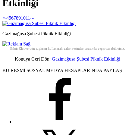
Etkinliği
«
4
5
6
7
8
9
10
11
»
<
>
Gazimağusa Şubesi Piknik Etkinliği
Bilgi: Klavye yön tuşlarını kullanarak galeri resimleri arasında geçiş yapabilirsiniz.
Konuya Geri Dön:
Gazimağusa Şubesi Piknik Etkinliği
BU RESMİ SOSYAL MEDYA HESAPLARINDA PAYLAŞ