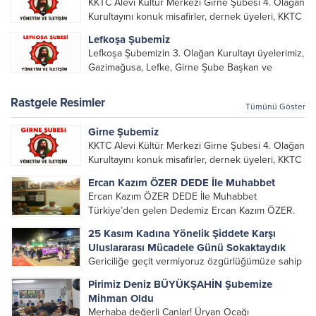
KKTC Alevi Kültür Merkezi Girne Şubesi 4. Olağan
alarak emek veren, katkı koyan cümle canların...
Kurultayını konuk misafirler, dernek üyeleri, KKTC
Alevi Kültür Merkezi Genel Başkanı, genel merkez
Lefkoşa Şubemiz
yönetim kurulu, şube başkanları ve yönetim
Lefkoşa Şubemizin 3. Olağan Kurultayı üyelerimiz,
organlarının katılımıyla gerçekleşti....
Gazimağusa, Lefke, Girne Şube Başkan ve
yöneticileri ile Genel Merkez Yönetim Kurulu
üyelerinin katılımı ile gerçekleşti. Önceki
Rastgele Resimler
Tümünü Göster
dönemde görev alan, emek veren, katkı koyan...
Girne Şubemiz
KKTC Alevi Kültür Merkezi Girne Şubesi 4. Olağan
Kurultayını konuk misafirler, dernek üyeleri, KKTC
Alevi Kültür Merkezi Genel Başkanı, genel merkez
Ercan Kazım ÖZER DEDE İle Muhabbet
yönetim kurulu, şube başkanları ve yönetim
Ercan Kazım ÖZER DEDE İle Muhabbet
organlarının katılımıyla gerçekleşti....
Türkiye’den gelen Dedemiz Ercan Kazım ÖZER.
KKTC Alevi Kültür Merkezi Lefke Şubesi
25 Kasım Kadına Yönelik Şiddete Karşı
ziyaretinde canlarımızla muhabbet gerçekleştirmiş
Uluslararası Mücadele Günü Sokaktaydık
olup canlarımıza güzel nefesler sunmuştur.
Gericiliğe geçit vermiyoruz özgürlüğümüze sahip
çıkıyoruz!KKTC Alevi Kültür Merkezi olarak
Pirimiz Deniz BÜYÜKŞAHİN Şubemize
bileşeni olduğumuz, 25 Kasım Organizasyon
Mihman Oldu
Komitesi’nin çağrısıyla, 25 Kasım Kadına Yönelik
Merhaba değerli Canlar! Üryan Ocağı