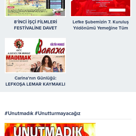
8’İNCİ İŞÇİ FİLMLERİ
Lefke Şubemizin 7. Kuruluş
FESTİVALİNE DAVET
Yıldönümü Yemeğine Tüm
Canlarımızı Bekleriz
Carina’nın Günlüğü:
LEFKOŞA LEMAR KAYMAKLI
CİNEPLEX’TE < Devamını
Oku >
#Unutmadık #Unutturmayacağız