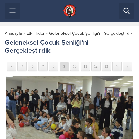
Anasayfa
»
Etkinlikler
»
Geleneksel Çocuk Şenliği’ni Gerçekleştirdik
Geleneksel Çocuk Şenliği’ni
Gerçekleştirdik
«
6
7
8
9
10
11
12
13
»
<
>