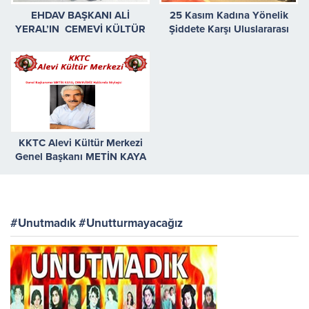
EHDAV BAŞKANI ALİ
25 Kasım Kadına Yönelik
YERAL’IN CEMEVİ KÜLTÜR
Şiddete Karşı Uluslararası
KOMPLEKSİ’NE ZİYARETİ
Mücadele Günü Sokaktaydık
KKTC Alevi Kültür Merkezi
Genel Başkanı METİN KAYA
#Unutmadık #Unutturmayacağız