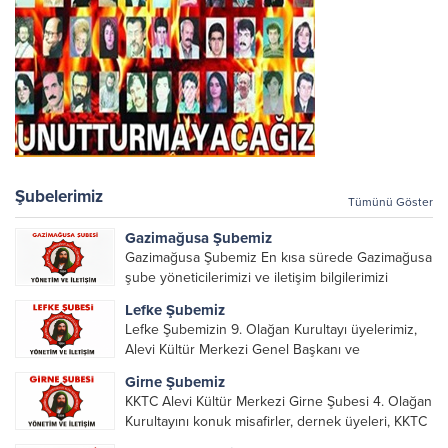
Şubelerimiz
Tümünü Göster
Gazimağusa Şubemiz
Gazimağusa Şubemiz En kısa sürede Gazimağusa
şube yöneticilerimizi ve iletişim bilgilerimizi
paylaşacağız.
Lefke Şubemiz
Lefke Şubemizin 9. Olağan Kurultayı üyelerimiz,
Alevi Kültür Merkezi Genel Başkanı ve
yöneticileri, Şube Başkanları ve yöneticilerinin
Girne Şubemiz
katılımı ile gerçekleşti. Önceki dönemde görev
KKTC Alevi Kültür Merkezi Girne Şubesi 4. Olağan
alarak emek veren, katkı koyan cümle canların...
Kurultayını konuk misafirler, dernek üyeleri, KKTC
Alevi Kültür Merkezi Genel Başkanı, genel merkez