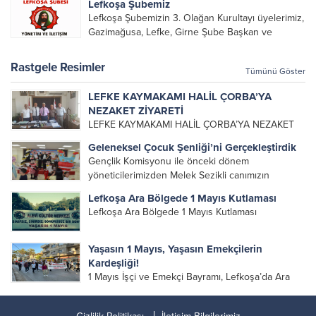
Lefkoşa Şubemiz
yönetim kurulu, şube başkanları ve yönetim
Lefkoşa Şubemizin 3. Olağan Kurultayı üyelerimiz,
organlarının katılımıyla gerçekleşti....
Gazimağusa, Lefke, Girne Şube Başkan ve
yöneticileri ile Genel Merkez Yönetim Kurulu
üyelerinin katılımı ile gerçekleşti. Önceki
Rastgele Resimler
Tümünü Göster
dönemde görev alan, emek veren, katkı koyan...
LEFKE KAYMAKAMI HALİL ÇORBA’YA
NEZAKET ZİYARETİ
LEFKE KAYMAKAMI HALİL ÇORBA’YA NEZAKET
ZİYARETİ KKTC Alevi Kültür Merkezi Yönetim
Geleneksel Çocuk Şenliği’ni Gerçekleştirdik
Kurulu ve Lefke Şubesi Yönetiminden bir gurup
Gençlik Komisyonu ile önceki dönem
Genel Başkan Metin Kaya eşliğinde Lefke
yöneticilerimizden Melek Sezikli canımızın
Kaymakamı Sn. Halil Çorba’ya nezaket ziyareti...
katkılarıyla, bu yıl 3.sü düzenlenen Geleneksel
Lefkoşa Ara Bölgede 1 Mayıs Kutlaması
Çocuk Şenliği’ni, 3 Mayıs Pazar günü
Lefkoşa Ara Bölgede 1 Mayıs Kutlaması
Cemevi’mizde gerçekleştirdik. Geleceğimiz olan
çocuklarımız için hazırlanan birbirinden renkli...
Yaşasın 1 Mayıs, Yaşasın Emekçilerin
Kardeşliği!
1 Mayıs İşçi ve Emekçi Bayramı, Lefkoşa’da Ara
Bölgede düzenlenen iki toplumlu etkinlikle
kutlandı. Alevi Kültür Merkezi olarak, her yıl