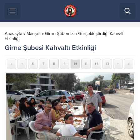
Anasayfa
»
Manşet
»
Girne Şubemizin Gerçekleştirdiği Kahvaltı
Etkinliği
Girne Şubesi Kahvaltı Etkinliği
«
6
7
8
9
10
11
12
13
»
<
>