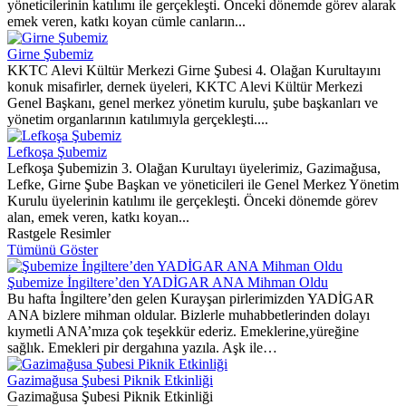
yöneticilerinin katılımı ile gerçekleşti. Önceki dönemde görev alarak
emek veren, katkı koyan cümle canların...
Girne Şubemiz
KKTC Alevi Kültür Merkezi Girne Şubesi 4. Olağan Kurultayını
konuk misafirler, dernek üyeleri, KKTC Alevi Kültür Merkezi
Genel Başkanı, genel merkez yönetim kurulu, şube başkanları ve
yönetim organlarının katılımıyla gerçekleşti....
Lefkoşa Şubemiz
Lefkoşa Şubemizin 3. Olağan Kurultayı üyelerimiz, Gazimağusa,
Lefke, Girne Şube Başkan ve yöneticileri ile Genel Merkez Yönetim
Kurulu üyelerinin katılımı ile gerçekleşti. Önceki dönemde görev
alan, emek veren, katkı koyan...
Rastgele Resimler
Tümünü Göster
Şubemize İngiltere’den YADİGAR ANA Mihman Oldu
Bu hafta İngiltere’den gelen Kurayşan pirlerimizden YADİGAR
ANA bizlere mihman oldular. Bizlerle muhabbetlerinden dolayı
kıymetli ANA’mıza çok teşekkür ederiz. Emeklerine,yüreğine
sağlık. Emekleri pir dergahına yazıla. Aşk ile…
Gazimağusa Şubesi Piknik Etkinliği
Gazimağusa Şubesi Piknik Etkinliği