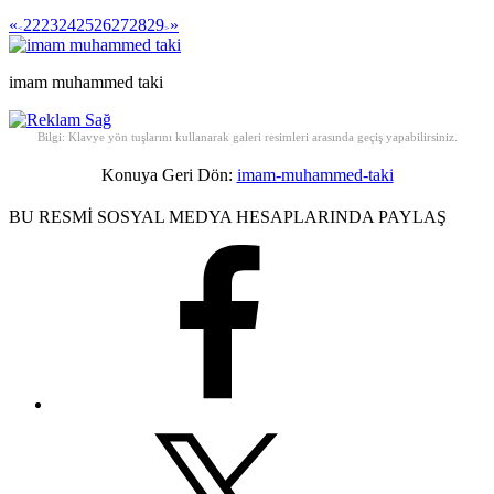
«
22
23
24
25
26
27
28
29
»
<
>
imam muhammed taki
Bilgi: Klavye yön tuşlarını kullanarak galeri resimleri arasında geçiş yapabilirsiniz.
Konuya Geri Dön:
imam-muhammed-taki
BU RESMİ SOSYAL MEDYA HESAPLARINDA PAYLAŞ