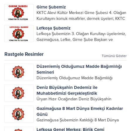
yöneticileri, Şube Başkanları ve yöneticilerinin
Girne Şubemiz
katılımı ile gerçekleşti. Önceki dönemde görev
KKTC Alevi Kültür Merkezi Girne Şubesi 4. Olağan
alarak emek veren, katkı koyan cümle canların...
Kurultayını konuk misafirler, dernek üyeleri, KKTC
Alevi Kültür Merkezi Genel Başkanı, genel merkez
Lefkoşa Şubemiz
yönetim kurulu, şube başkanları ve yönetim
Lefkoşa Şubemizin 3. Olağan Kurultayı üyelerimiz,
organlarının katılımıyla gerçekleşti....
Gazimağusa, Lefke, Girne Şube Başkan ve
yöneticileri ile Genel Merkez Yönetim Kurulu
üyelerinin katılımı ile gerçekleşti. Önceki
Rastgele Resimler
Tümünü Göster
dönemde görev alan, emek veren, katkı koyan...
Düzenlemiş Olduğumuz Madde Bağımlılığı
Semineri
Düzenlemiş Olduğumuz Madde Bağımlılığı
Semineri
Deniz Büyükşahin Dedemiz ile
Muhabbetimizi Gerçekleştirdik
Üryan Hızır Ocağından Deniz Büyükşahin
Dedemiz ile Muhabbetimizi
Gazimağusa 8 Mart Dünya Emekçi Kadınlar
Gerçekleştirdik.Mağusa’dan Girne’ye, Lefkoşa’dan
Günü
Güzelyurt’a kadar tüm bölgelerden gelen
Gazimağusa Şubemizin Katıldığı 8 Mart Dünya
canlarımızla dün akşam çerağımızı uyandırdık,
Emekçi Kadınlar Günü Yürüyüşü
muhabbetimizi birlik, sevgi ve muhabbetle
Lefkoşa Genel Merkez: Birlik Cemi