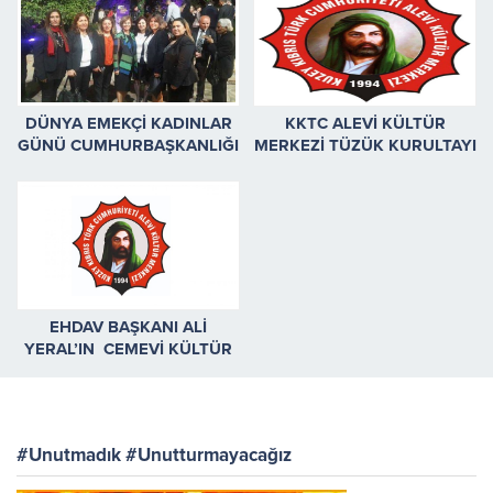
DÜNYA EMEKÇİ KADINLAR
KKTC ALEVİ KÜLTÜR
GÜNÜ CUMHURBAŞKANLIĞI
MERKEZİ TÜZÜK KURULTAYI
RESEPSİYONU
EHDAV BAŞKANI ALİ
YERAL’IN CEMEVİ KÜLTÜR
KOMPLEKSİ’NE ZİYARETİ
#Unutmadık #Unutturmayacağız