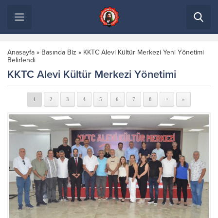
Anasayfa
»
Basında Biz
»
KKTC Alevi Kültür Merkezi Yeni Yönetimi
Belirlendi
KKTC Alevi Kültür Merkezi Yönetimi
1
2
3
4
5
6
7
8
»
>