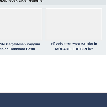
Çekebilecek Diğer Galeriler
e’de Gerçekleşen Kayyum
TÜRKİYE’DE “YOLDA BİRLİK
maları Hakkında Basın
MÜCADELEDE BİRLİK”
Bildirimimiz
TOPLANTISINA KATILDIK