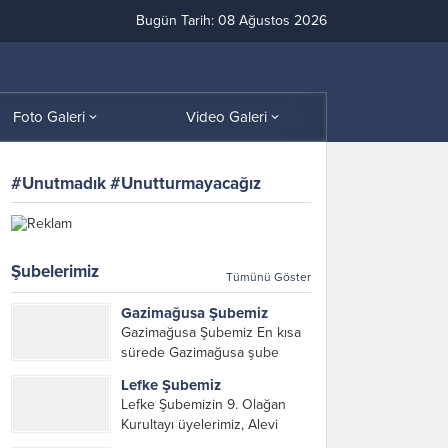
Bugün Tarih: 08 Ağustos 2026
Foto Galeri
Video Galeri
#Unutmadık #Unutturmayacağız
Şubelerimiz
Tümünü Göster
Gazimağusa Şubemiz
Gazimağusa Şubemiz En kısa
sürede Gazimağusa şube
yöneticilerimizi ve iletişim
Lefke Şubemiz
bilgilerimizi paylaşacağız.
Lefke Şubemizin 9. Olağan
Kurultayı üyelerimiz, Alevi
Kültür Merkezi Genel Başkanı