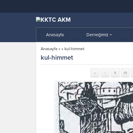
Anasayfa
Derneğimiz
Anasayfa
»
»
kul-himmet
kul-himmet
«
9
10
<