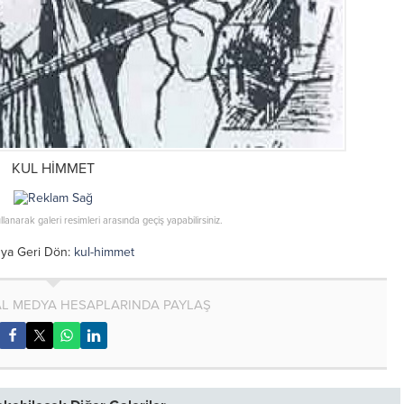
KUL HİMMET
ullanarak galeri resimleri arasında geçiş yapabilirsiniz.
ya Geri Dön:
kul-himmet
AL MEDYA HESAPLARINDA PAYLAŞ