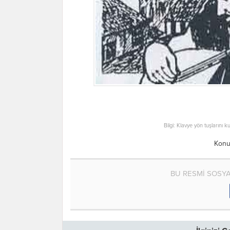
Bilgi: Klavye yön tuşlarını k
Konu
BU RESMİ SOSY