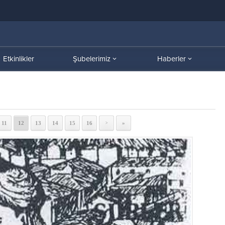
Etkinlikler
Şubelerimiz
Haberler
11
12
13
14
15
16
»
>