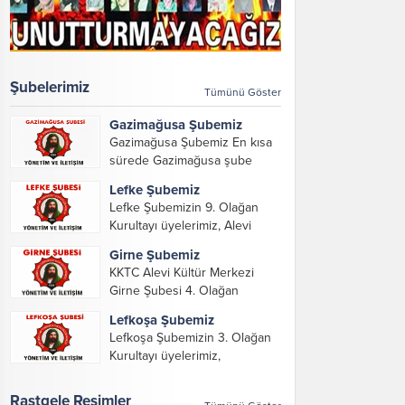
Şubelerimiz
Tümünü Göster
Gazimağusa Şubemiz
Gazimağusa Şubemiz En kısa
sürede Gazimağusa şube
yöneticilerimizi ve iletişim
Lefke Şubemiz
bilgilerimizi paylaşacağız.
Lefke Şubemizin 9. Olağan
Kurultayı üyelerimiz, Alevi
Kültür Merkezi Genel Başkanı
Girne Şubemiz
ve yöneticileri, Şube
KKTC Alevi Kültür Merkezi
Başkanları ve yöneticilerinin
Girne Şubesi 4. Olağan
katılımı ile gerçekleşti. Önceki
Kurultayını konuk misafirler,
dönemde görev alarak emek
Lefkoşa Şubemiz
dernek üyeleri, KKTC Alevi
veren, katkı koyan cümle
Lefkoşa Şubemizin 3. Olağan
Kültür Merkezi Genel Başkanı,
canların...
Kurultayı üyelerimiz,
genel merkez yönetim kurulu,
Gazimağusa, Lefke, Girne
şube başkanları ve yönetim
Şube Başkan ve yöneticileri ile
Rastgele Resimler
organlarının katılımıyla