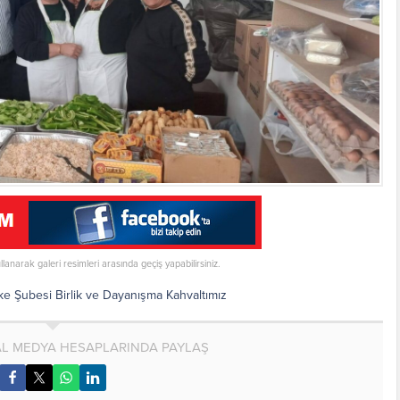
ullanarak galeri resimleri arasında geçiş yapabilirsiniz.
ke Şubesi Birlik ve Dayanışma Kahvaltımız
AL MEDYA HESAPLARINDA PAYLAŞ