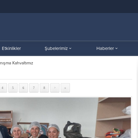
Etkinlikler
Şubelerimiz
Haberler
anışma Kahvaltımız
4
5
6
7
8
»
>