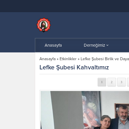
Anasayfa
Derneğimiz
Anasayfa
»
Etkinlikler
»
Lefke Şubesi Birlik ve Day
Lefke Şubesi Kahvaltımız
1
2
3