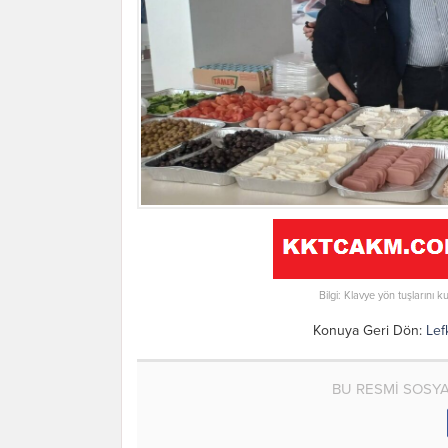
Bilgi: Klavye yön tuşlarını k
Konuya Geri Dön:
Lef
BU RESMİ SOSY