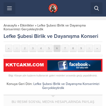
Anasayfa
»
Etkinlikler
»
Lefke Şubesi Birlik ve Dayanışma
Konserimizi Gerçekleştirdik
Lefke Şubesi Birlik ve Dayanışma Konseri
«
2
3
4
5
6
7
8
9
»
<
>
Bilgi: Klavye yön tuşlarını kullanarak galeri resimleri arasında geçiş yapabilirsiniz.
Konuya Geri Dön:
Lefke Şubesi Birlik ve Dayanışma Konserimizi
Gerçekleştirdik
BU RESMİ SOSYAL MEDYA HESAPLARINDA PAYLAŞ