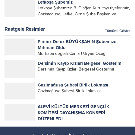
Lefkoşa Şubemiz
yönetim kurulu, şube başkanları ve yönetim
Lefkoşa Şubemizin 3. Olağan Kurultayı üyelerimiz,
organlarının katılımıyla gerçekleşti....
Gazimağusa, Lefke, Girne Şube Başkan ve
yöneticileri ile Genel Merkez Yönetim Kurulu
üyelerinin katılımı ile gerçekleşti. Önceki
Rastgele Resimler
Tümünü Göster
dönemde görev alan, emek veren, katkı koyan...
Pirimiz Deniz BÜYÜKŞAHİN Şubemize
Mihman Oldu
Merhaba değerli Canlar! Üryan Ocağı
pirlerimizden Deniz BÜYÜKŞAHİN Çarşamba
Dersimin Kayıp Kızları Belgesel Gösterimi
akşamı bizlere mihman oldular. Bu programı
Dersimin Kayıp Kızları Belgesel Gösterimi
düzenleyen Lefke şubesi yönetimi ve başkanı
Gaffari Canan nezdinde herkese teşekkür ederiz.
Ayrıca genel merkez...
Gazimağusa Şubesi Birlik Lokması
Gazimağusa Şubesi Birlik Lokması
ALEVİ KÜLTÜR MERKEZİ GENÇLİK
KOMİTESİ DAYANIŞMA KONSERİ
DÜZENLEDİ
ALEVİ KÜLTÜR MERKEZİ GENÇLİK KOMİTESİ
DAYANIŞMA KONSERİ DÜZENLEDİ 10 ARALIK