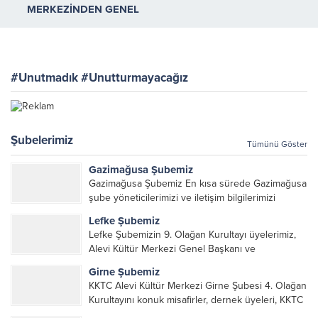
MERKEZİNDEN GENEL
KURULA ÇAĞRI
#Unutmadık #Unutturmayacağız
Şubelerimiz
Tümünü Göster
Gazimağusa Şubemiz
Gazimağusa Şubemiz En kısa sürede Gazimağusa
şube yöneticilerimizi ve iletişim bilgilerimizi
paylaşacağız.
Lefke Şubemiz
Lefke Şubemizin 9. Olağan Kurultayı üyelerimiz,
Alevi Kültür Merkezi Genel Başkanı ve
yöneticileri, Şube Başkanları ve yöneticilerinin
Girne Şubemiz
katılımı ile gerçekleşti. Önceki dönemde görev
KKTC Alevi Kültür Merkezi Girne Şubesi 4. Olağan
alarak emek veren, katkı koyan cümle canların...
Kurultayını konuk misafirler, dernek üyeleri, KKTC
Alevi Kültür Merkezi Genel Başkanı, genel merkez