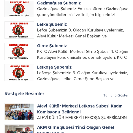
Gazimağusa Şubemiz
Gazimağusa Şubemiz En kısa sürede Gazimağusa
şube yöneticilerimizi ve iletişim bilgilerimizi
paylaşacağız.
Lefke Şubemiz
Lefke Şubemizin 9. Olağan Kurultayı üyelerimiz,
Alevi Kültür Merkezi Genel Başkanı ve
yöneticileri, Şube Başkanları ve yöneticilerinin
Girne Şubemiz
katılımı ile gerçekleşti. Önceki dönemde görev
KKTC Alevi Kültür Merkezi Girne Şubesi 4. Olağan
alarak emek veren, katkı koyan cümle canların...
Kurultayını konuk misafirler, dernek üyeleri, KKTC
Alevi Kültür Merkezi Genel Başkanı, genel merkez
Lefkoşa Şubemiz
yönetim kurulu, şube başkanları ve yönetim
Lefkoşa Şubemizin 3. Olağan Kurultayı üyelerimiz,
organlarının katılımıyla gerçekleşti....
Gazimağusa, Lefke, Girne Şube Başkan ve
yöneticileri ile Genel Merkez Yönetim Kurulu
üyelerinin katılımı ile gerçekleşti. Önceki
Rastgele Resimler
Tümünü Göster
dönemde görev alan, emek veren, katkı koyan...
Alevi Kültür Merkezi Lefkoşa Şubesi Kadın
Komisyonu Belirlendi
ALEVİ KÜLTÜR MERKEZİ LEFKOŞA ŞUBESİKADIN
KOLLARI KOMİSYONU GÖREV DAĞILIMIDeğerli
AKM Girne Şubesi 1’inci Olağan Genel
üyelerimiz,Alevi Kültür Merkezi Lefkoşa Şubesi