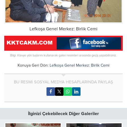
Lefkoşa Genel Merkez: Birlik Cemi
Bilgi: Klavye yön tuşlarını kullanarak galeri resimleri arasında geçiş yapabilirsiniz.
Konuya Geri Dön:
Lefkoşa Genel Merkez: Birlik Cemi
BU RESMİ SOSYAL MEDYA HESAPLARINDA PAYLAŞ
İlginizi Çekebilecek Diğer Galeriler