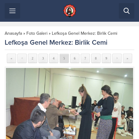
Anasayfa
»
Foto Galeri
»
Lefkoşa Genel Merkez: Birlik Cemi
Lefkoşa Genel Merkez: Birlik Cemi
«
2
3
4
5
6
7
8
9
»
<
>