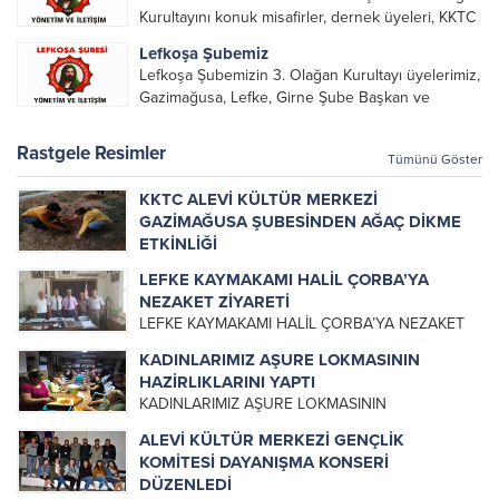
alarak emek veren, katkı koyan cümle canların...
Kurultayını konuk misafirler, dernek üyeleri, KKTC
Alevi Kültür Merkezi Genel Başkanı, genel merkez
Lefkoşa Şubemiz
yönetim kurulu, şube başkanları ve yönetim
Lefkoşa Şubemizin 3. Olağan Kurultayı üyelerimiz,
organlarının katılımıyla gerçekleşti....
Gazimağusa, Lefke, Girne Şube Başkan ve
yöneticileri ile Genel Merkez Yönetim Kurulu
üyelerinin katılımı ile gerçekleşti. Önceki
Rastgele Resimler
Tümünü Göster
dönemde görev alan, emek veren, katkı koyan...
KKTC ALEVİ KÜLTÜR MERKEZİ
GAZİMAĞUSA ŞUBESİNDEN AĞAÇ DİKME
ETKİNLİĞİ
KKTC ALEVİ KÜLTÜR MERKEZİ GAZİMAĞUSA
LEFKE KAYMAKAMI HALİL ÇORBA’YA
ŞUBESİNDEN AĞAÇ DİKME ETKİNLİĞİ
NEZAKET ZİYARETİ
ÇANAKKALE GÖLLER BÖLGESİNDEKİ PİKNİK
LEFKE KAYMAKAMI HALİL ÇORBA’YA NEZAKET
ALANINDA DÜZENLENEN AĞAÇ DİKME VE PİKNİK
ZİYARETİ KKTC Alevi Kültür Merkezi Yönetim
ETKİNLİĞİ BİR ÇOK ÜYENİN KATILIMI İLE
KADINLARIMIZ AŞURE LOKMASININ
Kurulu ve Lefke Şubesi Yönetiminden bir gurup
GERÇEKLEŞTİRİLDİ. GAZİMAĞUSA
HAZİRLIKLARINI YAPTI
Genel Başkan Metin Kaya eşliğinde Lefke
BELEDİYESİNİN KATKILARI VE...
KADINLARIMIZ AŞURE LOKMASININ
Kaymakamı Sn. Halil Çorba’ya nezaket ziyareti...
HAZİRLIKLARINI YAPTI KKTC Alevi Kültür Merkezi
ALEVİ KÜLTÜR MERKEZİ GENÇLİK
Kadınlar Komisyonumuz Pazar Günü Yapılacak
KOMİTESİ DAYANIŞMA KONSERİ
Olan Aşure Lokmasının Hazırlığı İçin Bir Araya
DÜZENLEDİ
Geldi. Tüm Kadınlarımızın Emeklerine Sağlık. Hak