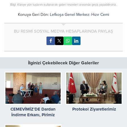
Bilgi: Klavye yön tuşlarını kullanarak galeri resimleri arasında geçiş yapabilirsiniz.
Konuya Geri Dön:
Lefkoşa Genel Merkez: Hızır Cemi
BU RESMİ SOSYAL MEDYA HESAPLARINDA PAYLAŞ
İlginizi Çekebilecek Diğer Galeriler
CEMEVİMİZ’DE Dardan
Protokol Ziyaretlerimiz
İndirme Erkanı, Pirimiz
Tarafından Gerçekleştirildi