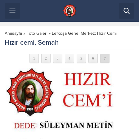
Anasayfa
»
Foto Galeri
»
Lefkoşa Genel Merkez: Hızır Cemi
Hızır cemi, Semah
1
2
3
4
5
6
7