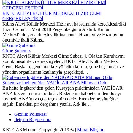
KKTC ALEVİ KÜLTÜR MERKEZİ HIZIR CEMİ
GERÇEKLEŞTİRDİ
Kıbrıs Alevi Kültür Merkezi Hızır ayı kapsamında gerçekleştirdiği
Hızır Cemini 1 Mart 2018 Perşembe günü Atatürk Kültür
Merkezi’nde yer aldı. Alevilik inancında Hızır ayı ve Hızır ayının
önemiyle ilgili Kıbrıs...
Girne Şubemiz
KKTC Alevi Kültür Merkezi Girne Şubesi 4. Olağan Kurultayını
konuk misafirler, dernek üyeleri, KKTC Alevi Kültür Merkezi
Genel Başkanı, genel merkez yönetim kurulu, şube başkanları ve
yönetim organlarının katılımıyla gerçekleşti....
Şubemize İngiltere’den YADİGAR ANA Mihman Oldu
Bu hafta İngiltere’den gelen Kurayşan pirlerimizden YADİGAR
ANA bizlere mihman oldular. Bizlerle muhabbetlerinden dolayı
kıymetli ANA’mıza çok teşekkür ederiz. Emeklerine,yüreğine
sağlık. Emekleri pir dergahına yazıla. Aşk ile…
Gizlilik Politikası
İletişim Bilgilerimiz
KKTCAKM.com | Copyright 2019 © |
Murat Bilişim