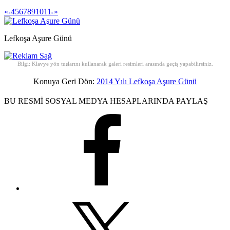
«
4
5
6
7
8
9
10
11
»
<
>
Lefkoşa Aşure Günü
Bilgi: Klavye yön tuşlarını kullanarak galeri resimleri arasında geçiş yapabilirsiniz.
Konuya Geri Dön:
2014 Yılı Lefkoşa Aşure Günü
BU RESMİ SOSYAL MEDYA HESAPLARINDA PAYLAŞ