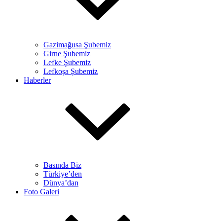
Gazimağusa Şubemiz
Girne Şubemiz
Lefke Şubemiz
Lefkoşa Şubemiz
Haberler
Basında Biz
Türkiye’den
Dünya’dan
Foto Galeri