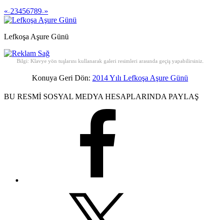
«
2
3
4
5
6
7
8
9
»
<
>
Lefkoşa Aşure Günü
Bilgi: Klavye yön tuşlarını kullanarak galeri resimleri arasında geçiş yapabilirsiniz.
Konuya Geri Dön:
2014 Yılı Lefkoşa Aşure Günü
BU RESMİ SOSYAL MEDYA HESAPLARINDA PAYLAŞ