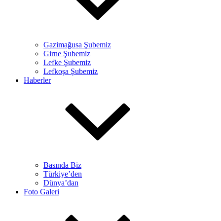
Gazimağusa Şubemiz
Girne Şubemiz
Lefke Şubemiz
Lefkoşa Şubemiz
Haberler
Basında Biz
Türkiye’den
Dünya’dan
Foto Galeri