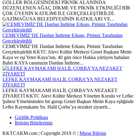
GÖLLER BÖLGESİNDEKİ PİKNİK ALANINDA
DÜZENLENEN AĞAÇ DİKME VE PİKNİK ETKİNLİĞİ BİR
ÇOK ÜYENİN KATILIMI İLE GERÇEKLEŞTİRİLDİ.
GAZİMAĞUSA BELEDİYESİNİN KATKILARI VE...
CEMEVİMİZ’DE Dardan İndirme Erkanı, Pirimiz Tarafından
Gerçekleştirildi
CEMEVİMİZ’DE Dardan İndirme Erkanı, Pirimiz Tarafından
Gerçekleştirildi KKTC Alevi Kültür Merkezi Genel Başkanı Metin
Kaya ve eşi Yeter Kaya’nın, 40 gün önce Hakka yürüyen babaları
Bahri KAYA canımızın Dardan İndirme...
LEFKE KAYMAKAMI HALİL ÇORBA’YA NEZAKET
ZİYARETİ
LEFKE KAYMAKAMI HALİL ÇORBA’YA NEZAKET
ZİYARETİ KKTC Alevi Kültür Merkezi Yönetim Kurulu ve Lefke
Şubesi Yönetiminden bir gurup Genel Başkan Metin Kaya eşliğinde
Lefke Kaymakamı Sn. Halil Çorba’ya nezaket ziyareti...
Gizlilik Politikası
İletişim Bilgilerimiz
KKTCAKM.com | Copyright 2019 © |
Murat Bilişim