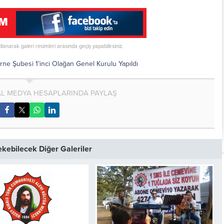
ullanarak galeri resimleri arasında geçiş yapabilirsiniz.
ne Şubesi 1’inci Olağan Genel Kurulu Yapıldı
AL MEDYA HESAPLARINDA PAYLAŞ
Çekebilecek Diğer Galeriler