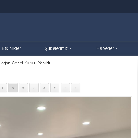
Etkinlikler
Şubelerimiz
Haberler
lağan Genel Kurulu Yapıldı
4
5
6
7
8
9
»
>