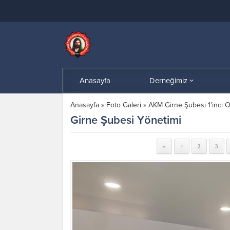
Anasayfa
Derneğimiz
Anasayfa
»
Foto Galeri
»
AKM Girne Şubesi 1'inci O
Girne Şubesi Yönetimi
«
2
3
<