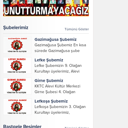
Şubelerimiz
Tümünü Göster
Gazimağusa Şubemiz
Gazimağusa Şubemiz En kısa
sürede Gazimağusa şube
yöneticilerimizi ve iletişim
Lefke Şubemiz
bilgilerimizi paylaşacağız.
Lefke Şubemizin 9. Olağan
Kurultayı üyelerimiz, Alevi
Kültür Merkezi Genel Başkanı
Girne Şubemiz
ve yöneticileri, Şube
KKTC Alevi Kültür Merkezi
Başkanları ve yöneticilerinin
Girne Şubesi 4. Olağan
katılımı ile gerçekleşti. Önceki
Kurultayını konuk misafirler,
dönemde görev alarak emek
Lefkoşa Şubemiz
dernek üyeleri, KKTC Alevi
veren, katkı koyan cümle
Lefkoşa Şubemizin 3. Olağan
Kültür Merkezi Genel Başkanı,
canların...
Kurultayı üyelerimiz,
genel merkez yönetim kurulu,
Gazimağusa, Lefke, Girne
şube başkanları ve yönetim
Şube Başkan ve yöneticileri ile
Rastgele Resimler
organlarının katılımıyla