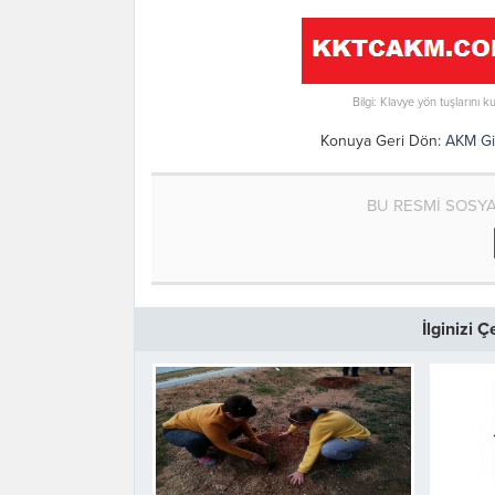
Bilgi: Klavye yön tuşlarını k
Konuya Geri Dön:
AKM Gir
BU RESMİ SOSY
İlginizi 