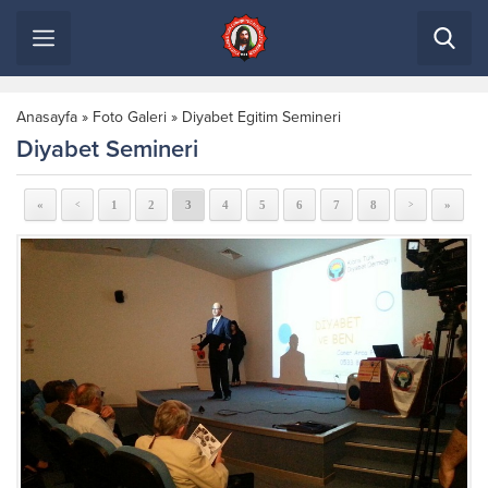
Anasayfa
»
Foto Galeri
»
Diyabet Egitim Semineri
Diyabet Semineri
«
1
2
3
4
5
6
7
8
»
<
>