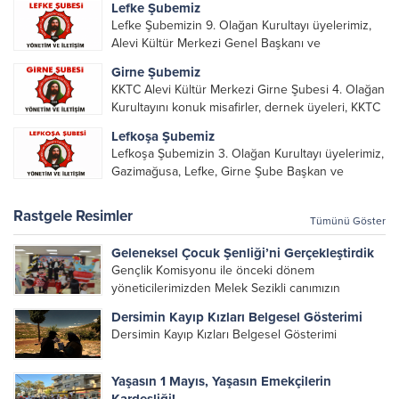
Lefke Şubemiz
Lefke Şubemizin 9. Olağan Kurultayı üyelerimiz,
Alevi Kültür Merkezi Genel Başkanı ve
yöneticileri, Şube Başkanları ve yöneticilerinin
Girne Şubemiz
katılımı ile gerçekleşti. Önceki dönemde görev
KKTC Alevi Kültür Merkezi Girne Şubesi 4. Olağan
alarak emek veren, katkı koyan cümle canların...
Kurultayını konuk misafirler, dernek üyeleri, KKTC
Alevi Kültür Merkezi Genel Başkanı, genel merkez
Lefkoşa Şubemiz
yönetim kurulu, şube başkanları ve yönetim
Lefkoşa Şubemizin 3. Olağan Kurultayı üyelerimiz,
organlarının katılımıyla gerçekleşti....
Gazimağusa, Lefke, Girne Şube Başkan ve
yöneticileri ile Genel Merkez Yönetim Kurulu
üyelerinin katılımı ile gerçekleşti. Önceki
Rastgele Resimler
Tümünü Göster
dönemde görev alan, emek veren, katkı koyan...
Geleneksel Çocuk Şenliği’ni Gerçekleştirdik
Gençlik Komisyonu ile önceki dönem
yöneticilerimizden Melek Sezikli canımızın
katkılarıyla, bu yıl 3.sü düzenlenen Geleneksel
Dersimin Kayıp Kızları Belgesel Gösterimi
Çocuk Şenliği’ni, 3 Mayıs Pazar günü
Dersimin Kayıp Kızları Belgesel Gösterimi
Cemevi’mizde gerçekleştirdik. Geleceğimiz olan
çocuklarımız için hazırlanan birbirinden renkli...
Yaşasın 1 Mayıs, Yaşasın Emekçilerin