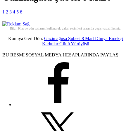
1
2
3
4
5
6
Bilgi: Klavye yön tuşlarını kullanarak galeri resimleri arasında geçiş yapabilirsiniz.
Konuya Geri Dön:
Gazimağusa Şubesi 8 Mart Dünya Emekçi
Kadınlar Günü Yürüyüşü
BU RESMİ SOSYAL MEDYA HESAPLARINDA PAYLAŞ