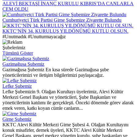
ALEVİ BEKTAŞİ İNANÇ KURULU KIBRIS’DA CANLARLA
CEM OLDU
Cumhuriyetçi Türk Partisi Girne Şubemize Ziyarette Bulundu
KKTC’NİN 34. KURULUŞ YILDÖNÜMÜ KUTLU OLSUN.
#Unutmadık #Unutturmayacağız
Şubelerimiz
Tümünü Göster
Gazimağusa Şubemiz
Gazimağusa Şubemiz En kısa sürede Gazimağusa şube
yöneticilerimizi ve iletişim bilgilerimizi paylaşacağız.
Lefke Şubemiz
Lefke Şubemizin 9. Olağan Kurultayı üyelerimiz, Alevi Kültür
Merkezi Genel Başkanı ve yöneticileri, Şube Başkanları ve
yöneticilerinin katılımı ile gerçekleşti. Önceki dönemde görev alarak
emek veren, katkı koyan cümle canların...
Girne Şubemiz
KKTC Alevi Kültür Merkezi Girne Şubesi 4. Olağan Kurultayını
konuk misafirler, dernek üyeleri, KKTC Alevi Kültür Merkezi
Genel Başkanı, genel merkez yönetim kurulu, şube başkanları ve