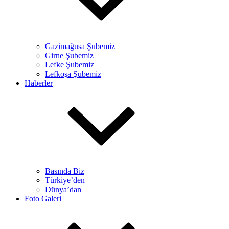
Gazimağusa Şubemiz
Girne Şubemiz
Lefke Şubemiz
Lefkoşa Şubemiz
Haberler
Basında Biz
Türkiye’den
Dünya’dan
Foto Galeri