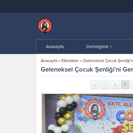
Anasayfa
Derneğimiz
Anasayfa
»
Etkinlikler
»
Geleneksel Çocuk Şenliği’n
Geleneksel Çocuk Şenliği’ni Ger
«
1
2
<