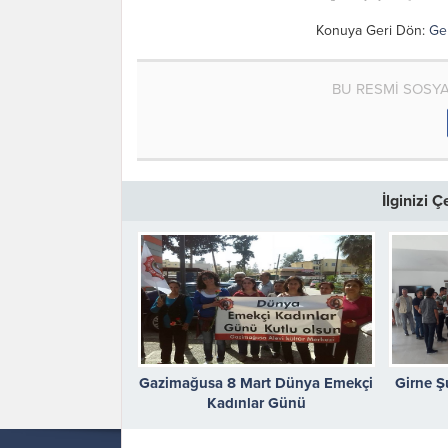
Konuya Geri Dön:
Gel
BU RESMİ SOSY
İlginizi 
Gazimağusa 8 Mart Dünya Emekçi
Girne Ş
Kadınlar Günü