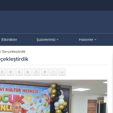
Etkinlikler
Şubelerimiz
Haberler
i Gerçekleştirdik
çekleştirdik
3
4
5
6
7
8
»
>