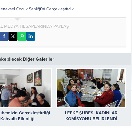
eneksel Çocuk Şenliği’ni Gerçekleştirdik
AL MEDYA HESAPLARINDA PAYLAŞ
Çekebilecek Diğer Galeriler
ubemizin Gerçekleştirdiği
LEFKE ŞUBESİ KADINLAR
Kahvaltı Etkinliği
KOMİSYONU BELİRLENDİ