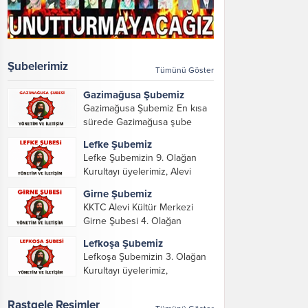
Şubelerimiz
Tümünü Göster
Gazimağusa Şubemiz
Gazimağusa Şubemiz En kısa
sürede Gazimağusa şube
yöneticilerimizi ve iletişim
Lefke Şubemiz
bilgilerimizi paylaşacağız.
Lefke Şubemizin 9. Olağan
Kurultayı üyelerimiz, Alevi
Kültür Merkezi Genel Başkanı
Girne Şubemiz
ve yöneticileri, Şube
KKTC Alevi Kültür Merkezi
Başkanları ve yöneticilerinin
Girne Şubesi 4. Olağan
katılımı ile gerçekleşti. Önceki
Kurultayını konuk misafirler,
dönemde görev alarak emek
Lefkoşa Şubemiz
dernek üyeleri, KKTC Alevi
veren, katkı koyan cümle
Lefkoşa Şubemizin 3. Olağan
Kültür Merkezi Genel Başkanı,
canların...
Kurultayı üyelerimiz,
genel merkez yönetim kurulu,
Gazimağusa, Lefke, Girne
şube başkanları ve yönetim
Şube Başkan ve yöneticileri ile
Rastgele Resimler
organlarının katılımıyla