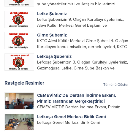
şube yöneticilerimizi ve iletişim bilgilerimizi
paylaşacağız.
Lefke Şubemiz
Lefke Şubemizin 9. Olağan Kurultayı üyelerimiz,
Alevi Kültür Merkezi Genel Başkanı ve
yöneticileri, Şube Başkanları ve yöneticilerinin
Girne Şubemiz
katılımı ile gerçekleşti. Önceki dönemde görev
KKTC Alevi Kültür Merkezi Girne Şubesi 4. Olağan
alarak emek veren, katkı koyan cümle canların...
Kurultayını konuk misafirler, dernek üyeleri, KKTC
Alevi Kültür Merkezi Genel Başkanı, genel merkez
Lefkoşa Şubemiz
yönetim kurulu, şube başkanları ve yönetim
Lefkoşa Şubemizin 3. Olağan Kurultayı üyelerimiz,
organlarının katılımıyla gerçekleşti....
Gazimağusa, Lefke, Girne Şube Başkan ve
yöneticileri ile Genel Merkez Yönetim Kurulu
üyelerinin katılımı ile gerçekleşti. Önceki
Rastgele Resimler
Tümünü Göster
dönemde görev alan, emek veren, katkı koyan...
CEMEVİMİZ’DE Dardan İndirme Erkanı,
Pirimiz Tarafından Gerçekleştirildi
CEMEVİMİZ’DE Dardan İndirme Erkanı, Pirimiz
Tarafından Gerçekleştirildi KKTC Alevi Kültür
Lefkoşa Genel Merkez: Birlik Cemi
Merkezi Genel Başkanı Metin Kaya ve eşi Yeter
Lefkoşa Genel Merkez: Birlik Cemi
Kaya’nın, 40 gün önce Hakka yürüyen babaları
Bahri KAYA canımızın Dardan İndirme...