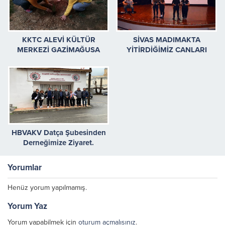
KKTC ALEVİ KÜLTÜR
SİVAS MADIMAKTA
MERKEZİ GAZİMAĞUSA
YİTİRDİĞİMİZ CANLARI
ŞUBESİNDEN AĞAÇ DİKME
ANDIK
ETKİNLİĞİ
HBVAKV Datça Şubesinden
Derneğimize Ziyaret.
Yorumlar
Henüz yorum yapılmamış.
Yorum Yaz
Yorum yapabilmek için
oturum açmalısınız
.