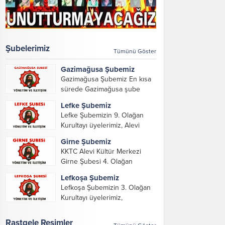
Şubelerimiz
Tümünü Göster
Gazimağusa Şubemiz
Gazimağusa Şubemiz En kısa
sürede Gazimağusa şube
yöneticilerimizi ve iletişim
Lefke Şubemiz
bilgilerimizi paylaşacağız.
Lefke Şubemizin 9. Olağan
Kurultayı üyelerimiz, Alevi
Kültür Merkezi Genel Başkanı
Girne Şubemiz
ve yöneticileri, Şube
KKTC Alevi Kültür Merkezi
Başkanları ve yöneticilerinin
Girne Şubesi 4. Olağan
katılımı ile gerçekleşti. Önceki
Kurultayını konuk misafirler,
dönemde görev alarak emek
Lefkoşa Şubemiz
dernek üyeleri, KKTC Alevi
veren, katkı koyan cümle
Lefkoşa Şubemizin 3. Olağan
Kültür Merkezi Genel Başkanı,
canların...
Kurultayı üyelerimiz,
genel merkez yönetim kurulu,
Gazimağusa, Lefke, Girne
şube başkanları ve yönetim
Şube Başkan ve yöneticileri ile
Rastgele Resimler
organlarının katılımıyla