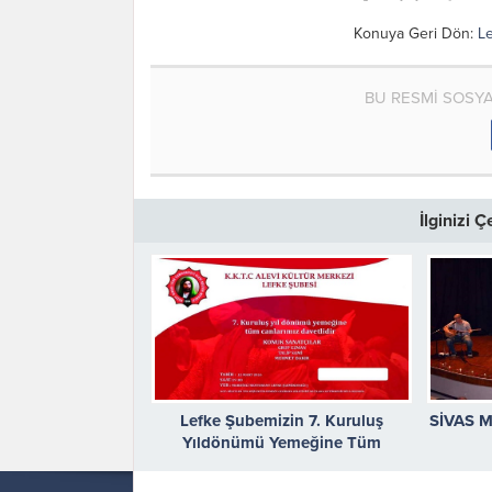
Konuya Geri Dön:
Le
BU RESMİ SOSY
İlginizi 
Lefke Şubemizin 7. Kuruluş
SİVAS 
Yıldönümü Yemeğine Tüm
Canlarımızı Bekleriz