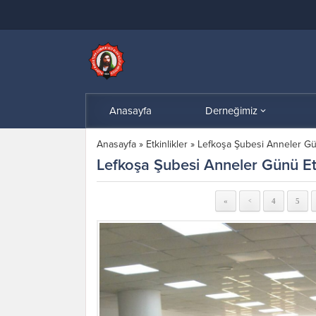
Anasayfa
Derneğimiz
Anasayfa
»
Etkinlikler
»
Lefkoşa Şubesi Anneler Gün
Lefkoşa Şubesi Anneler Günü Et
«
4
5
<