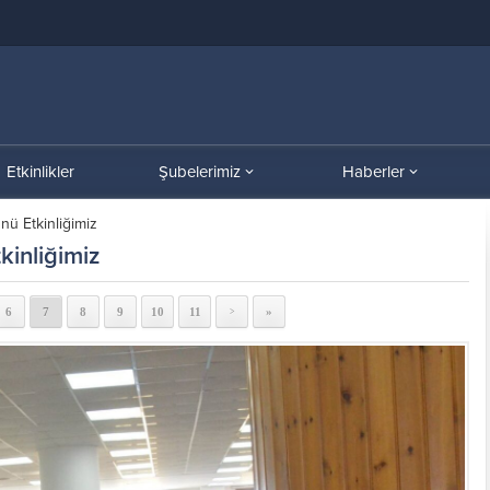
Etkinlikler
Şubelerimiz
Haberler
ü Etkinliğimiz
kinliğimiz
6
7
8
9
10
11
»
>