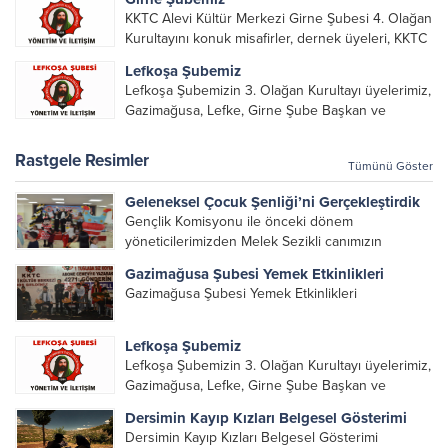
katılımı ile gerçekleşti. Önceki dönemde görev
KKTC Alevi Kültür Merkezi Girne Şubesi 4. Olağan
alarak emek veren, katkı koyan cümle canların...
Kurultayını konuk misafirler, dernek üyeleri, KKTC
Alevi Kültür Merkezi Genel Başkanı, genel merkez
Lefkoşa Şubemiz
yönetim kurulu, şube başkanları ve yönetim
Lefkoşa Şubemizin 3. Olağan Kurultayı üyelerimiz,
organlarının katılımıyla gerçekleşti....
Gazimağusa, Lefke, Girne Şube Başkan ve
yöneticileri ile Genel Merkez Yönetim Kurulu
üyelerinin katılımı ile gerçekleşti. Önceki
Rastgele Resimler
Tümünü Göster
dönemde görev alan, emek veren, katkı koyan...
Geleneksel Çocuk Şenliği’ni Gerçekleştirdik
Gençlik Komisyonu ile önceki dönem
yöneticilerimizden Melek Sezikli canımızın
katkılarıyla, bu yıl 3.sü düzenlenen Geleneksel
Gazimağusa Şubesi Yemek Etkinlikleri
Çocuk Şenliği’ni, 3 Mayıs Pazar günü
Gazimağusa Şubesi Yemek Etkinlikleri
Cemevi’mizde gerçekleştirdik. Geleceğimiz olan
çocuklarımız için hazırlanan birbirinden renkli...
Lefkoşa Şubemiz
Lefkoşa Şubemizin 3. Olağan Kurultayı üyelerimiz,
Gazimağusa, Lefke, Girne Şube Başkan ve
yöneticileri ile Genel Merkez Yönetim Kurulu
Dersimin Kayıp Kızları Belgesel Gösterimi
üyelerinin katılımı ile gerçekleşti. Önceki
Dersimin Kayıp Kızları Belgesel Gösterimi
dönemde görev alan, emek veren, katkı koyan...