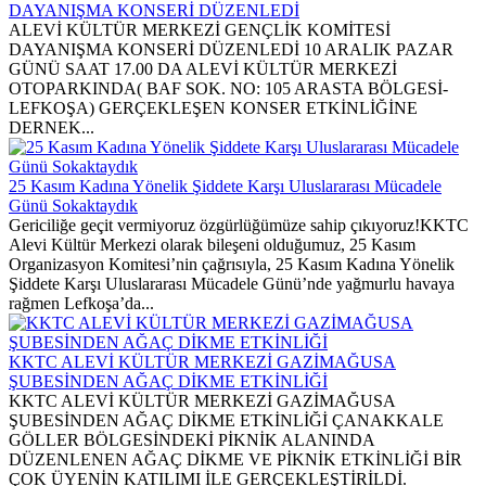
DAYANIŞMA KONSERİ DÜZENLEDİ
ALEVİ KÜLTÜR MERKEZİ GENÇLİK KOMİTESİ
DAYANIŞMA KONSERİ DÜZENLEDİ 10 ARALIK PAZAR
GÜNÜ SAAT 17.00 DA ALEVİ KÜLTÜR MERKEZİ
OTOPARKINDA( BAF SOK. NO: 105 ARASTA BÖLGESİ-
LEFKOŞA) GERÇEKLEŞEN KONSER ETKİNLİĞİNE
DERNEK...
25 Kasım Kadına Yönelik Şiddete Karşı Uluslararası Mücadele
Günü Sokaktaydık
Gericiliğe geçit vermiyoruz özgürlüğümüze sahip çıkıyoruz!KKTC
Alevi Kültür Merkezi olarak bileşeni olduğumuz, 25 Kasım
Organizasyon Komitesi’nin çağrısıyla, 25 Kasım Kadına Yönelik
Şiddete Karşı Uluslararası Mücadele Günü’nde yağmurlu havaya
rağmen Lefkoşa’da...
KKTC ALEVİ KÜLTÜR MERKEZİ GAZİMAĞUSA
ŞUBESİNDEN AĞAÇ DİKME ETKİNLİĞİ
KKTC ALEVİ KÜLTÜR MERKEZİ GAZİMAĞUSA
ŞUBESİNDEN AĞAÇ DİKME ETKİNLİĞİ ÇANAKKALE
GÖLLER BÖLGESİNDEKİ PİKNİK ALANINDA
DÜZENLENEN AĞAÇ DİKME VE PİKNİK ETKİNLİĞİ BİR
ÇOK ÜYENİN KATILIMI İLE GERÇEKLEŞTİRİLDİ.