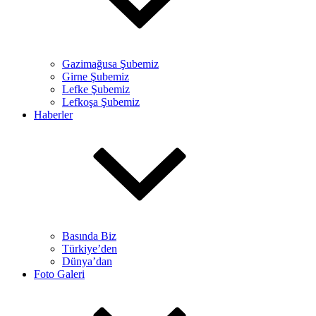
Gazimağusa Şubemiz
Girne Şubemiz
Lefke Şubemiz
Lefkoşa Şubemiz
Haberler
Basında Biz
Türkiye’den
Dünya’dan
Foto Galeri