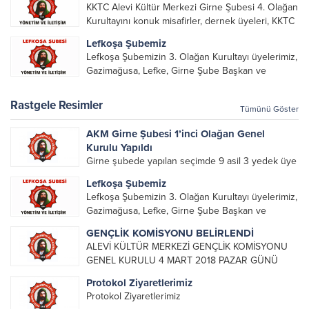
KKTC Alevi Kültür Merkezi Girne Şubesi 4. Olağan
alarak emek veren, katkı koyan cümle canların...
Kurultayını konuk misafirler, dernek üyeleri, KKTC
Alevi Kültür Merkezi Genel Başkanı, genel merkez
Lefkoşa Şubemiz
yönetim kurulu, şube başkanları ve yönetim
Lefkoşa Şubemizin 3. Olağan Kurultayı üyelerimiz,
organlarının katılımıyla gerçekleşti....
Gazimağusa, Lefke, Girne Şube Başkan ve
yöneticileri ile Genel Merkez Yönetim Kurulu
üyelerinin katılımı ile gerçekleşti. Önceki
Rastgele Resimler
Tümünü Göster
dönemde görev alan, emek veren, katkı koyan...
AKM Girne Şubesi 1’inci Olağan Genel
Kurulu Yapıldı
Girne şubede yapılan seçimde 9 asil 3 yedek üye
seçilmiştir. İlk yönetim kurulu toplantısı görev
Lefkoşa Şubemiz
dağılımı gündemi, ile toplandı. Toplantı sonucunda
Lefkoşa Şubemizin 3. Olağan Kurultayı üyelerimiz,
görev dağılımı yapılmıştır. Yönetim Toplantısında
Gazimağusa, Lefke, Girne Şube Başkan ve
Görevlendirmeler Şu Şekilde Gerçekleşmiştir...
yöneticileri ile Genel Merkez Yönetim Kurulu
GENÇLİK KOMİSYONU BELİRLENDİ
üyelerinin katılımı ile gerçekleşti. Önceki
ALEVİ KÜLTÜR MERKEZİ GENÇLİK KOMİSYONU
dönemde görev alan, emek veren, katkı koyan...
GENEL KURULU 4 MART 2018 PAZAR GÜNÜ
GERÇEKLEŞTİRİLDİ VE GENÇLİK KOMİSYONU
Protokol Ziyaretlerimiz
YÖNETİMİ BELİRLENDİ. GENÇLİK KOMİSYONU
Protokol Ziyaretlerimiz
YÖNETİM KADROSU : Başkan : Eren Şaşkara