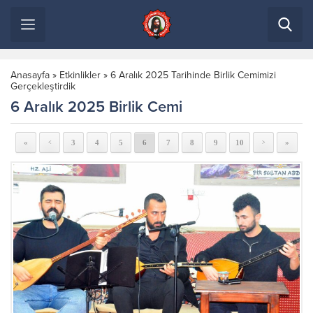
Anasayfa
»
Etkinlikler
»
6 Aralık 2025 Tarihinde Birlik Cemimizi
Gerçekleştirdik
6 Aralık 2025 Birlik Cemi
«
3
4
5
6
7
8
9
10
»
<
>