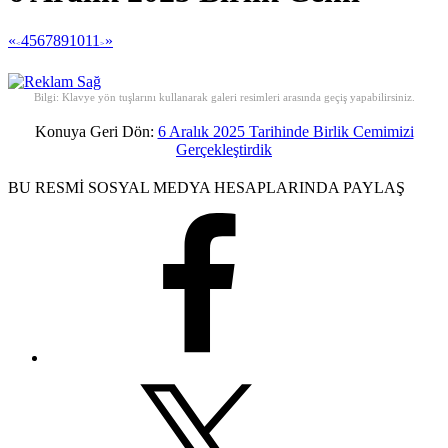
«
4
5
6
7
8
9
10
11
»
<
>
Bilgi: Klavye yön tuşlarını kullanarak galeri resimleri arasında geçiş yapabilirsiniz.
Konuya Geri Dön:
6 Aralık 2025 Tarihinde Birlik Cemimizi
Gerçekleştirdik
BU RESMİ SOSYAL MEDYA HESAPLARINDA PAYLAŞ