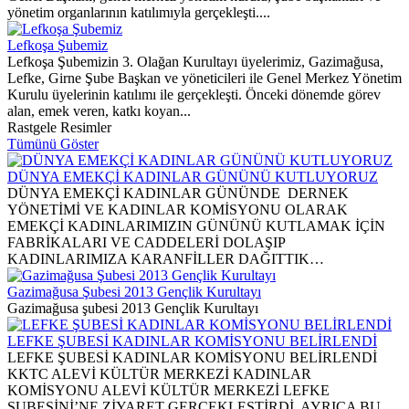
yönetim organlarının katılımıyla gerçekleşti....
Lefkoşa Şubemiz
Lefkoşa Şubemizin 3. Olağan Kurultayı üyelerimiz, Gazimağusa,
Lefke, Girne Şube Başkan ve yöneticileri ile Genel Merkez Yönetim
Kurulu üyelerinin katılımı ile gerçekleşti. Önceki dönemde görev
alan, emek veren, katkı koyan...
Rastgele Resimler
Tümünü Göster
DÜNYA EMEKÇİ KADINLAR GÜNÜNÜ KUTLUYORUZ
DÜNYA EMEKÇİ KADINLAR GÜNÜNDE DERNEK
YÖNETİMİ VE KADINLAR KOMİSYONU OLARAK
EMEKÇİ KADINLARIMIZIN GÜNÜNÜ KUTLAMAK İÇİN
FABRİKALARI VE CADDELERİ DOLAŞIP
KADINLARIMIZA KARANFİLLER DAĞITTIK…
Gazimağusa Şubesi 2013 Gençlik Kurultayı
Gazimağusa şubesi 2013 Gençlik Kurultayı
LEFKE ŞUBESİ KADINLAR KOMİSYONU BELİRLENDİ
LEFKE ŞUBESİ KADINLAR KOMİSYONU BELİRLENDİ
KKTC ALEVİ KÜLTÜR MERKEZİ KADINLAR
KOMİSYONU ALEVİ KÜLTÜR MERKEZİ LEFKE
ŞUBESİNİ’NE ZİYARET GERÇEKLEŞTİRDİ. AYRICA BU