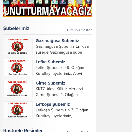
Şubelerimiz
Tümünü Göster
Gazimağusa Şubemiz
Gazimağusa Şubemiz En kısa
sürede Gazimağusa şube
yöneticilerimizi ve iletişim
Lefke Şubemiz
bilgilerimizi paylaşacağız.
Lefke Şubemizin 9. Olağan
Kurultayı üyelerimiz, Alevi
Kültür Merkezi Genel Başkanı
Girne Şubemiz
ve yöneticileri, Şube
KKTC Alevi Kültür Merkezi
Başkanları ve yöneticilerinin
Girne Şubesi 4. Olağan
katılımı ile gerçekleşti. Önceki
Kurultayını konuk misafirler,
dönemde görev alarak emek
Lefkoşa Şubemiz
dernek üyeleri, KKTC Alevi
veren, katkı koyan cümle
Lefkoşa Şubemizin 3. Olağan
Kültür Merkezi Genel Başkanı,
canların...
Kurultayı üyelerimiz,
genel merkez yönetim kurulu,
Gazimağusa, Lefke, Girne
şube başkanları ve yönetim
Şube Başkan ve yöneticileri ile
Rastgele Resimler
organlarının katılımıyla