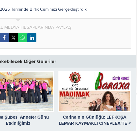
 2025 Tarihinde Birlik Cemimizi Gerçekleştirdik
AL MEDYA HESAPLARINDA PAYLAŞ
Çekebilecek Diğer Galeriler
şa Şubesi Anneler Günü
Carina’nın Günlüğü: LEFKOŞA
Etkinliğimiz
LEMAR KAYMAKLI CİNEPLEX’TE <
Devamını Oku >