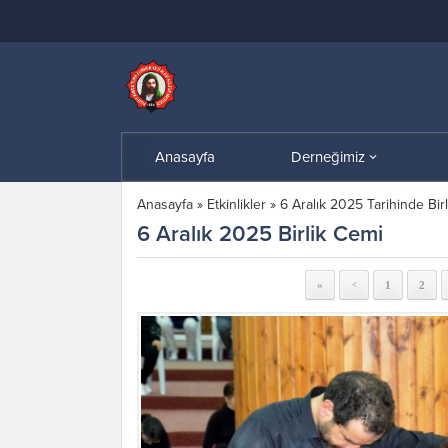
Anasayfa
Derneğimiz
Anasayfa
»
Etkinlikler
»
6 Aralık 2025 Tarihinde Bir
6 Aralık 2025 Birlik Cemi
«
1
2
<