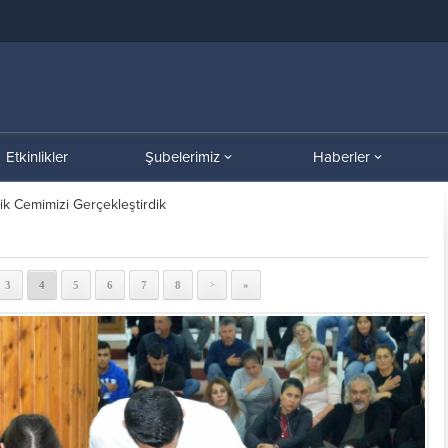
Etkinlikler
Şubelerimiz
Haberler
lik Cemimizi Gerçekleştirdik
3
4
5
6
7
8
»
>