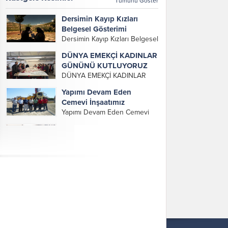
Tümünü Göster
Genel Merkez Yönetim Kurulu
gerçekleşti....
üyelerinin katılımı ile
Dersimin Kayıp Kızları
gerçekleşti. Önceki dönemde
Belgesel Gösterimi
görev alan, emek veren, katkı
Dersimin Kayıp Kızları Belgesel
koyan...
Gösterimi
DÜNYA EMEKÇİ KADINLAR
GÜNÜNÜ KUTLUYORUZ
DÜNYA EMEKÇİ KADINLAR
GÜNÜNDE DERNEK
Yapımı Devam Eden
YÖNETİMİ VE KADINLAR
Cemevi İnşaatımız
KOMİSYONU OLARAK EMEKÇİ
Yapımı Devam Eden Cemevi
KADINLARIMIZIN GÜNÜNÜ
İnşaatımız
KUTLAMAK İÇİN FABRİKALARI
Ziyaretlerimiz &
VE CADDELERİ DOLAŞIP
Misafirlerimiz
KADINLARIMIZA KARANFİLLER
Ziyaretlerimiz & Misafirlerimiz
DAĞITTIK…