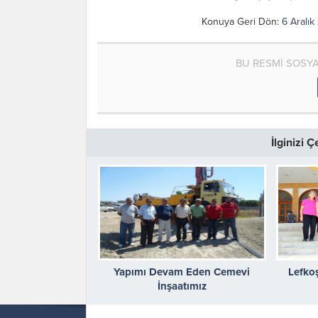
Konuya Geri Dön:
6 Aralık
BU RESMİ SOSY
İlginizi 
Yapımı Devam Eden Cemevi
Lefko
İnşaatımız