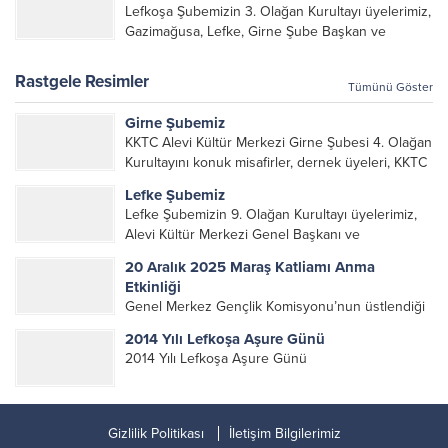
Lefkoşa Şubemizin 3. Olağan Kurultayı üyelerimiz,
organlarının katılımıyla gerçekleşti....
Gazimağusa, Lefke, Girne Şube Başkan ve
yöneticileri ile Genel Merkez Yönetim Kurulu
üyelerinin katılımı ile gerçekleşti. Önceki
Rastgele Resimler
Tümünü Göster
dönemde görev alan, emek veren, katkı koyan...
Girne Şubemiz
KKTC Alevi Kültür Merkezi Girne Şubesi 4. Olağan
Kurultayını konuk misafirler, dernek üyeleri, KKTC
Alevi Kültür Merkezi Genel Başkanı, genel merkez
Lefke Şubemiz
yönetim kurulu, şube başkanları ve yönetim
Lefke Şubemizin 9. Olağan Kurultayı üyelerimiz,
organlarının katılımıyla gerçekleşti....
Alevi Kültür Merkezi Genel Başkanı ve
yöneticileri, Şube Başkanları ve yöneticilerinin
20 Aralık 2025 Maraş Katliamı Anma
katılımı ile gerçekleşti. Önceki dönemde görev
Etkinliği
alarak emek veren, katkı koyan cümle canların...
Genel Merkez Gençlik Komisyonu’nun üstlendiği
Maraş Katliamı anma etkinliğinde, 19 Aralık
2014 Yılı Lefkoşa Aşure Günü
Cezaevi katliamı ve 28 Aralık Roboski katliamında
2014 Yılı Lefkoşa Aşure Günü
yitirdiğimiz canları da saygıyla andık. 20 Aralık
2025 Maraş Katliamı Anma Etkinliği...
Gizlilik Politikası
İletişim Bilgilerimiz