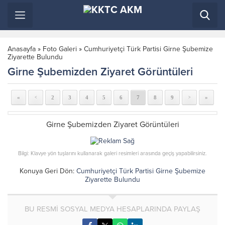
Anasayfa
»
Foto Galeri
»
Cumhuriyetçi Türk Partisi Girne Şubemize
Ziyarette Bulundu
Girne Şubemizden Ziyaret Görüntüleri
«
2
3
4
5
6
7
8
9
»
<
>
Girne Şubemizden Ziyaret Görüntüleri
Bilgi: Klavye yön tuşlarını kullanarak galeri resimleri arasında geçiş yapabilirsiniz.
Konuya Geri Dön:
Cumhuriyetçi Türk Partisi Girne Şubemize
Ziyarette Bulundu
BU RESMİ SOSYAL MEDYA HESAPLARINDA PAYLAŞ