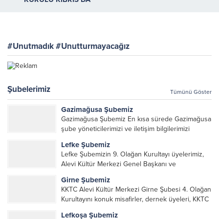
CANLARLA CEM OLDU
#Unutmadık #Unutturmayacağız
Şubelerimiz
Tümünü Göster
Gazimağusa Şubemiz
Gazimağusa Şubemiz En kısa sürede Gazimağusa
şube yöneticilerimizi ve iletişim bilgilerimizi
paylaşacağız.
Lefke Şubemiz
Lefke Şubemizin 9. Olağan Kurultayı üyelerimiz,
Alevi Kültür Merkezi Genel Başkanı ve
yöneticileri, Şube Başkanları ve yöneticilerinin
Girne Şubemiz
katılımı ile gerçekleşti. Önceki dönemde görev
KKTC Alevi Kültür Merkezi Girne Şubesi 4. Olağan
alarak emek veren, katkı koyan cümle canların...
Kurultayını konuk misafirler, dernek üyeleri, KKTC
Alevi Kültür Merkezi Genel Başkanı, genel merkez
Lefkoşa Şubemiz
yönetim kurulu, şube başkanları ve yönetim