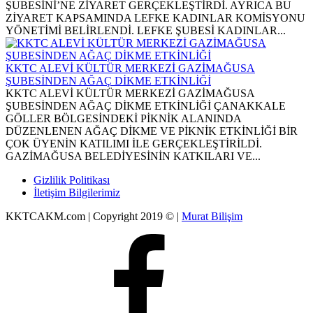
ŞUBESİNİ’NE ZİYARET GERÇEKLEŞTİRDİ. AYRICA BU
ZİYARET KAPSAMINDA LEFKE KADINLAR KOMİSYONU
YÖNETİMİ BELİRLENDİ. LEFKE ŞUBESİ KADINLAR...
KKTC ALEVİ KÜLTÜR MERKEZİ GAZİMAĞUSA
ŞUBESİNDEN AĞAÇ DİKME ETKİNLİĞİ
KKTC ALEVİ KÜLTÜR MERKEZİ GAZİMAĞUSA
ŞUBESİNDEN AĞAÇ DİKME ETKİNLİĞİ ÇANAKKALE
GÖLLER BÖLGESİNDEKİ PİKNİK ALANINDA
DÜZENLENEN AĞAÇ DİKME VE PİKNİK ETKİNLİĞİ BİR
ÇOK ÜYENİN KATILIMI İLE GERÇEKLEŞTİRİLDİ.
GAZİMAĞUSA BELEDİYESİNİN KATKILARI VE...
Gizlilik Politikası
İletişim Bilgilerimiz
KKTCAKM.com | Copyright 2019 © |
Murat Bilişim