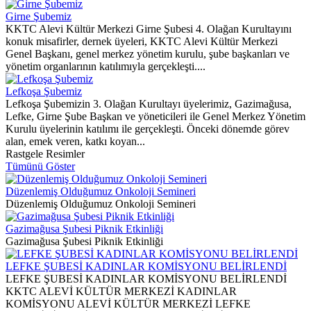
Girne Şubemiz
KKTC Alevi Kültür Merkezi Girne Şubesi 4. Olağan Kurultayını
konuk misafirler, dernek üyeleri, KKTC Alevi Kültür Merkezi
Genel Başkanı, genel merkez yönetim kurulu, şube başkanları ve
yönetim organlarının katılımıyla gerçekleşti....
Lefkoşa Şubemiz
Lefkoşa Şubemizin 3. Olağan Kurultayı üyelerimiz, Gazimağusa,
Lefke, Girne Şube Başkan ve yöneticileri ile Genel Merkez Yönetim
Kurulu üyelerinin katılımı ile gerçekleşti. Önceki dönemde görev
alan, emek veren, katkı koyan...
Rastgele Resimler
Tümünü Göster
Düzenlemiş Olduğumuz Onkoloji Semineri
Düzenlemiş Olduğumuz Onkoloji Semineri
Gazimağusa Şubesi Piknik Etkinliği
Gazimağusa Şubesi Piknik Etkinliği
LEFKE ŞUBESİ KADINLAR KOMİSYONU BELİRLENDİ
LEFKE ŞUBESİ KADINLAR KOMİSYONU BELİRLENDİ
KKTC ALEVİ KÜLTÜR MERKEZİ KADINLAR
KOMİSYONU ALEVİ KÜLTÜR MERKEZİ LEFKE