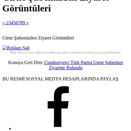
Görüntüleri
«
2
3
4
5
6
7
8
9
»
<
>
Girne Şubemizden Ziyaret Görüntüleri
Bilgi: Klavye yön tuşlarını kullanarak galeri resimleri arasında geçiş yapabilirsiniz.
Konuya Geri Dön:
Cumhuriyetçi Türk Partisi Girne Şubemize
Ziyarette Bulundu
BU RESMİ SOSYAL MEDYA HESAPLARINDA PAYLAŞ