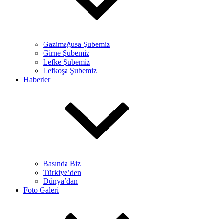
Gazimağusa Şubemiz
Girne Şubemiz
Lefke Şubemiz
Lefkoşa Şubemiz
Haberler
Basında Biz
Türkiye’den
Dünya’dan
Foto Galeri