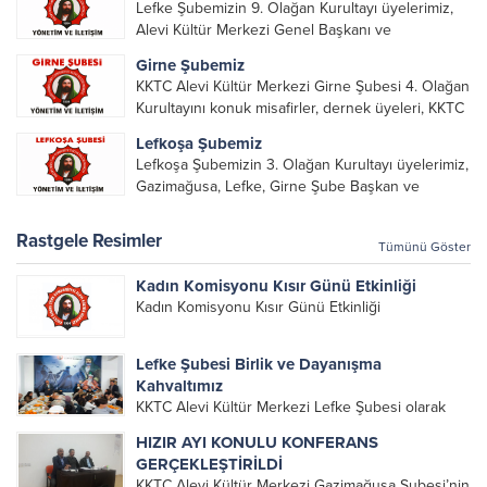
Lefke Şubemizin 9. Olağan Kurultayı üyelerimiz,
Alevi Kültür Merkezi Genel Başkanı ve
yöneticileri, Şube Başkanları ve yöneticilerinin
Girne Şubemiz
katılımı ile gerçekleşti. Önceki dönemde görev
KKTC Alevi Kültür Merkezi Girne Şubesi 4. Olağan
alarak emek veren, katkı koyan cümle canların...
Kurultayını konuk misafirler, dernek üyeleri, KKTC
Alevi Kültür Merkezi Genel Başkanı, genel merkez
Lefkoşa Şubemiz
yönetim kurulu, şube başkanları ve yönetim
Lefkoşa Şubemizin 3. Olağan Kurultayı üyelerimiz,
organlarının katılımıyla gerçekleşti....
Gazimağusa, Lefke, Girne Şube Başkan ve
yöneticileri ile Genel Merkez Yönetim Kurulu
üyelerinin katılımı ile gerçekleşti. Önceki
Rastgele Resimler
Tümünü Göster
dönemde görev alan, emek veren, katkı koyan...
Kadın Komisyonu Kısır Günü Etkinliği
Kadın Komisyonu Kısır Günü Etkinliği
Lefke Şubesi Birlik ve Dayanışma
Kahvaltımız
KKTC Alevi Kültür Merkezi Lefke Şubesi olarak
bugün gerçekleştirdiğimiz birlik ve dayanışma
HIZIR AYI KONULU KONFERANS
kahvaltımızda bir araya gelerek gönüllerimizi
GERÇEKLEŞTİRİLDİ
birledik. Uzağı yakın eden, yolumuza yüz süren,
KKTC Alevi Kültür Merkezi Gazimağusa Şubesi’nin