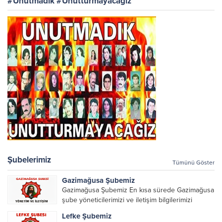
#Unutmadık #Unutturmayacağız
Şubelerimiz
Tümünü Göster
Gazimağusa Şubemiz
Gazimağusa Şubemiz En kısa sürede Gazimağusa
şube yöneticilerimizi ve iletişim bilgilerimizi
paylaşacağız.
Lefke Şubemiz