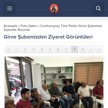
Anasayfa
»
Foto Galeri
»
Cumhuriyetçi Türk Partisi Girne Şubemize
Ziyarette Bulundu
Girne Şubemizden Ziyaret Görüntüleri
«
2
3
4
5
6
7
8
9
»
<
>