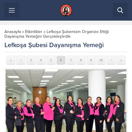
Anasayfa
»
Etkinlikler
»
Lefkoşa Şubemizin Organize Ettiği
Dayanışma Yemeğini Gerçekleştirdik
Lefkoşa Şubesi Dayanışma Yemeği
«
3
4
5
6
7
8
9
10
»
<
>