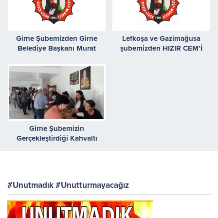
Girne Şubemizden Girne
Lefkoşa ve Gazimağusa
Belediye Başkanı Murat
şubemizden HIZIR CEM’İ
Şenkul’a Ziyaret
Girne Şubemizin
Gerçekleştirdiği Kahvaltı
Etkinliği
#Unutmadık #Unutturmayacağız