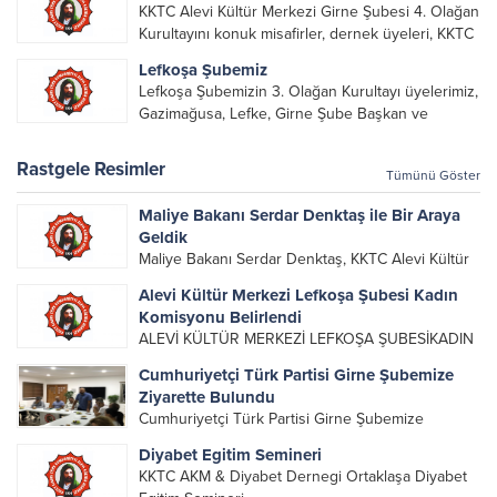
KKTC Alevi Kültür Merkezi Girne Şubesi 4. Olağan
alarak emek veren, katkı koyan cümle canların...
Kurultayını konuk misafirler, dernek üyeleri, KKTC
Alevi Kültür Merkezi Genel Başkanı, genel merkez
Lefkoşa Şubemiz
yönetim kurulu, şube başkanları ve yönetim
Lefkoşa Şubemizin 3. Olağan Kurultayı üyelerimiz,
organlarının katılımıyla gerçekleşti....
Gazimağusa, Lefke, Girne Şube Başkan ve
yöneticileri ile Genel Merkez Yönetim Kurulu
üyelerinin katılımı ile gerçekleşti. Önceki
Rastgele Resimler
Tümünü Göster
dönemde görev alan, emek veren, katkı koyan...
Maliye Bakanı Serdar Denktaş ile Bir Araya
Geldik
Maliye Bakanı Serdar Denktaş, KKTC Alevi Kültür
Merkezi Başkanı Metin Kaya ve beraberindeki
Alevi Kültür Merkezi Lefkoşa Şubesi Kadın
heyeti kabul etti. KKTC Alevi Kültür Merkezi
Komisyonu Belirlendi
Başkanı Metin Kaya, yeni hükümetin ülke için
ALEVİ KÜLTÜR MERKEZİ LEFKOŞA ŞUBESİKADIN
hayırlı olmasını dile...
KOLLARI KOMİSYONU GÖREV DAĞILIMIDeğerli
Cumhuriyetçi Türk Partisi Girne Şubemize
üyelerimiz,Alevi Kültür Merkezi Lefkoşa Şubesi
Ziyarette Bulundu
Kadın Kolları Komisyonu’nun görev dağılımı
Cumhuriyetçi Türk Partisi Girne Şubemize
aşağıdaki şekilde belirlenmiştir:Başkan: Fatoş
Ziyarette Bulundu Cumhuriyetçi Türk Partisi (CTP)
DoğanBaşkan Yardımcısı: Güvercin Kalkan
Diyabet Egitim Semineri
Genel Başkanı Tufan Erhürman ve parti yetkilileri,
DelenBaşkan Yardımcısı: İcey...
KKTC AKM & Diyabet Dernegi Ortaklaşa Diyabet
Girne şubemize ziyarette bulunarak derneğimiz