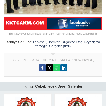
Bilgi: Klavye yön tuşlarını kullanarak galeri resimleri arasında geçiş yapabilirsiniz.
Konuya Geri Dön:
Lefkoşa Şubemizin Organize Ettiği Dayanışma
Yemeğini Gerçekleştirdik
BU RESMİ SOSYAL MEDYA HESAPLARINDA PAYLAŞ
İlginizi Çekebilecek Diğer Galeriler