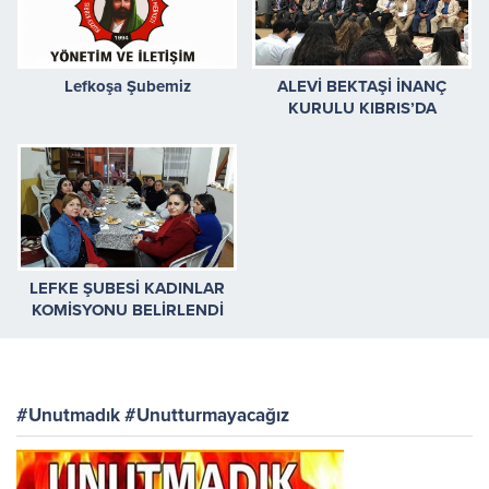
Lefkoşa Şubemiz
ALEVİ BEKTAŞİ İNANÇ
KURULU KIBRIS’DA
CANLARLA CEM OLDU
LEFKE ŞUBESİ KADINLAR
KOMİSYONU BELİRLENDİ
#Unutmadık #Unutturmayacağız