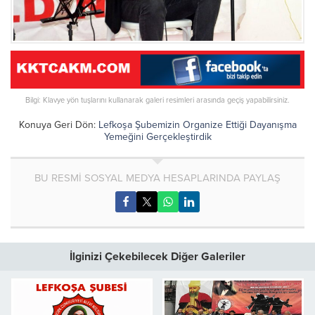
Bilgi: Klavye yön tuşlarını kullanarak galeri resimleri arasında geçiş yapabilirsiniz.
Konuya Geri Dön:
Lefkoşa Şubemizin Organize Ettiği Dayanışma
Yemeğini Gerçekleştirdik
BU RESMİ SOSYAL MEDYA HESAPLARINDA PAYLAŞ
İlginizi Çekebilecek Diğer Galeriler