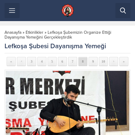
Anasayfa
»
Etkinlikler
»
Lefkoşa Şubemizin Organize Ettiği
Dayanışma Yemeğini Gerçekleştirdik
Lefkoşa Şubesi Dayanışma Yemeği
«
3
4
5
6
7
8
9
10
»
<
>