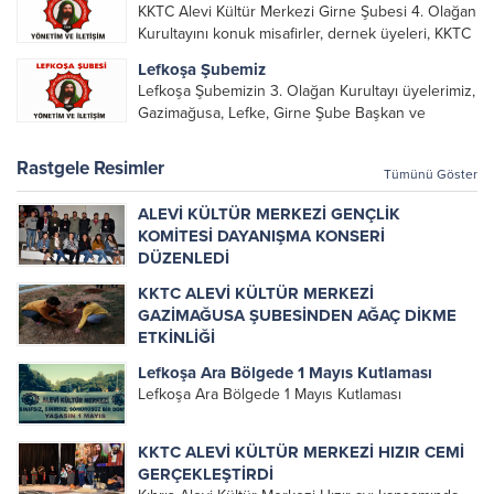
KKTC Alevi Kültür Merkezi Girne Şubesi 4. Olağan
alarak emek veren, katkı koyan cümle canların...
Kurultayını konuk misafirler, dernek üyeleri, KKTC
Alevi Kültür Merkezi Genel Başkanı, genel merkez
Lefkoşa Şubemiz
yönetim kurulu, şube başkanları ve yönetim
Lefkoşa Şubemizin 3. Olağan Kurultayı üyelerimiz,
organlarının katılımıyla gerçekleşti....
Gazimağusa, Lefke, Girne Şube Başkan ve
yöneticileri ile Genel Merkez Yönetim Kurulu
üyelerinin katılımı ile gerçekleşti. Önceki
Rastgele Resimler
Tümünü Göster
dönemde görev alan, emek veren, katkı koyan...
ALEVİ KÜLTÜR MERKEZİ GENÇLİK
KOMİTESİ DAYANIŞMA KONSERİ
DÜZENLEDİ
ALEVİ KÜLTÜR MERKEZİ GENÇLİK KOMİTESİ
KKTC ALEVİ KÜLTÜR MERKEZİ
DAYANIŞMA KONSERİ DÜZENLEDİ 10 ARALIK
GAZİMAĞUSA ŞUBESİNDEN AĞAÇ DİKME
PAZAR GÜNÜ SAAT 17.00 DA ALEVİ KÜLTÜR
ETKİNLİĞİ
MERKEZİ OTOPARKINDA( BAF SOK. NO: 105
KKTC ALEVİ KÜLTÜR MERKEZİ GAZİMAĞUSA
ARASTA BÖLGESİ- LEFKOŞA) GERÇEKLEŞEN
Lefkoşa Ara Bölgede 1 Mayıs Kutlaması
ŞUBESİNDEN AĞAÇ DİKME ETKİNLİĞİ
KONSER ETKİNLİĞİNE DERNEK...
Lefkoşa Ara Bölgede 1 Mayıs Kutlaması
ÇANAKKALE GÖLLER BÖLGESİNDEKİ PİKNİK
ALANINDA DÜZENLENEN AĞAÇ DİKME VE PİKNİK
ETKİNLİĞİ BİR ÇOK ÜYENİN KATILIMI İLE
KKTC ALEVİ KÜLTÜR MERKEZİ HIZIR CEMİ
GERÇEKLEŞTİRİLDİ. GAZİMAĞUSA
GERÇEKLEŞTİRDİ
BELEDİYESİNİN KATKILARI VE...